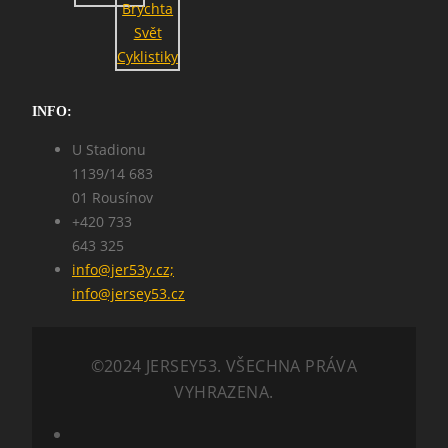
INFO:
U Stadionu
1139/14 683
01 Rousínov
+420 733
643 325
info@jer53y.cz;
info@jersey53.cz
©2024 JERSEY53. VŠECHNA PRÁVA
VYHRAZENA.