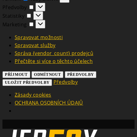
Předvolby
Předvolby
Statistiky
Statistiky
Marketing
Marketing
Spravovat možnosti
Spravovat služby
Správa {vendor_count} prodejců
Přečtěte si více o těchto účelech
PŘÍJMOUT
ODMÍTNOUT
PŘEDVOLBY
Předvolby
ULOŽIT PŘEDVOLBY
Zásady cookies
OCHRANA OSOBNÍCH ÚDAJŮ