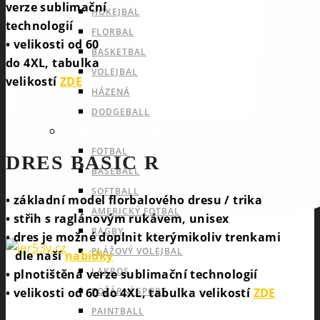
verze sublimační
HOKEJBAL
technologií
FLORBAL
• velikosti od 60
BASKETBAL
do 4XL, tabulka
VOLEJBAL
velikostí
ZDE
HÁZENÁ
DODGEBALL
OUTDOOROVÉ TÝMOVÉ SPORTY
FOTBAL
DRES BASIC R
BASEBALL
SOFTBALL
• základní model florbalového dresu / trika
AMERICKÝ FOTBAL
• střih s raglánovým rukávem, unisex
RAGBY
• dres je možné doplnit kterýmikoliv trenkami
PLÁŽOVÝ VOLEJBAL
dle naší
nabídky
LAKROS
• plnotištěná verze sublimační technologií
• velikosti od 60 do 4XL, tabulka velikostí
ZDE
POŽÁRNÍ SPORT
PAINTBALL