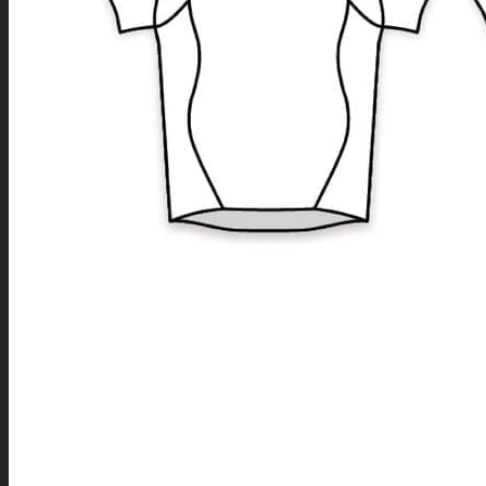
LEDNÍ HOKEJ
INLINE HOKEJ
HOKEJBAL
FLORBAL
BASKETBAL
VOLEJBAL
HÁZENÁ
DODGEBALL
OUTDOOROVÉ TÝMOVÉ SPORTY
FOTBAL
BASEBALL
SOFTBALL
AMERICKÝ FOTBAL
RAGBY
PLÁŽOVÝ VOLEJBAL
LAKROS