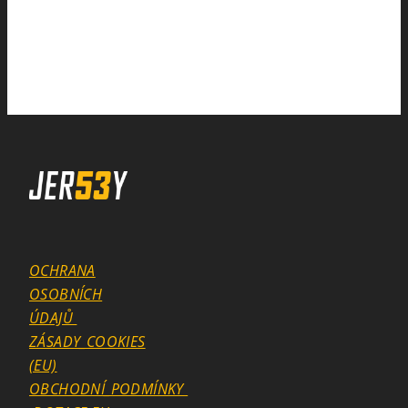
OCHRANA
OSOBNÍCH
ÚDAJŮ
ZÁSADY_COOKIES
(EU)
OBCHODNÍ_PODMÍNKY