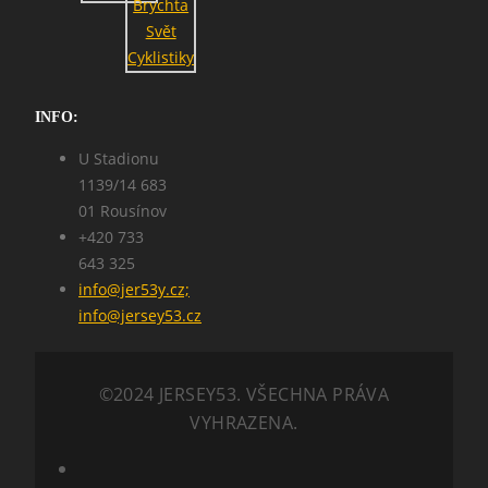
INFO:
U Stadionu
1139/14 683
01 Rousínov
+420 733
643 325
info@jer53y.cz;
info@jersey53.cz
©2024 JERSEY53. VŠECHNA PRÁVA
VYHRAZENA.