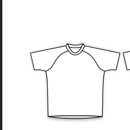
ZEMĚ
O NÁS
REFERENCE
JAK OBJEDNAT
PROCES VÝROBY
PARAMETRY
PŘEHLED MATERIÁLŮ
KATALOGY
POPTÁVKA
ESHOP53