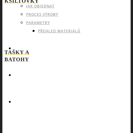
KŠILTOVKY
JAK OBJEDNAT
PROCES VÝROBY
PARAMETRY
PŘEHLED MATERIÁLŮ
KATALOGY
TAŠKY A
BATOHY
POPTÁVKA
ESHOP53
SEARCH