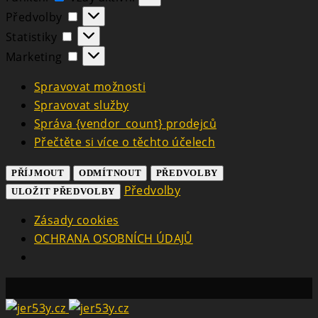
Předvolby
Předvolby
Statistiky
Statistiky
Marketing
Marketing
Spravovat možnosti
Spravovat služby
Správa {vendor_count} prodejců
Přečtěte si více o těchto účelech
PŘÍJMOUT
ODMÍTNOUT
PŘEDVOLBY
Předvolby
ULOŽIT PŘEDVOLBY
Zásady cookies
OCHRANA OSOBNÍCH ÚDAJŮ