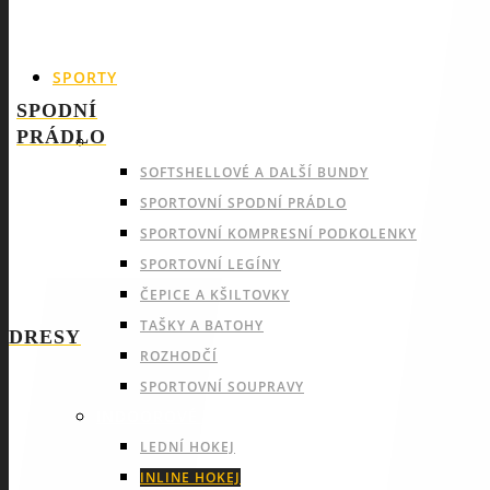
SPORTY
SPODNÍ
PRÁDLO
NABÍDKA PRO VŠECHNY SPORTY
SOFTSHELLOVÉ A DALŠÍ BUNDY
SPORTOVNÍ SPODNÍ PRÁDLO
SPORTOVNÍ KOMPRESNÍ PODKOLENKY
SPORTOVNÍ LEGÍNY
ČEPICE A KŠILTOVKY
TAŠKY A BATOHY
DRESY
ROZHODČÍ
SPORTOVNÍ SOUPRAVY
INDOOROVÉ TÝMOVÉ SPORTY
LEDNÍ HOKEJ
INLINE HOKEJ