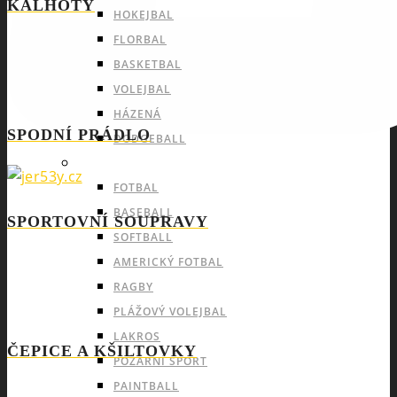
KALHOTY
HOKEJBAL
FLORBAL
BASKETBAL
VOLEJBAL
HÁZENÁ
SPODNÍ PRÁDLO
DODGEBALL
OUTDOOROVÉ TÝMOVÉ SPORTY
FOTBAL
BASEBALL
SPORTOVNÍ SOUPRAVY
SOFTBALL
AMERICKÝ FOTBAL
RAGBY
PLÁŽOVÝ VOLEJBAL
LAKROS
ČEPICE A KŠILTOVKY
POŽÁRNÍ SPORT
PAINTBALL