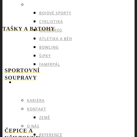
INDIVIDUÁLNÍ A OSTATNÍ SPORTY
BOJOVÉ SPORTY
CYKLISTIKA
TAŠKY A BATOHY
MOTOKROS
ATLETIKA A BĚH
BOWLING
ŠIPKY
FAMFRPÁL
SPORTOVNÍ
SOUPRAVY
INFO
KARIÉRA
KONTAKT
ZEMĚ
O NÁS
ČEPICE A
REFERENCE