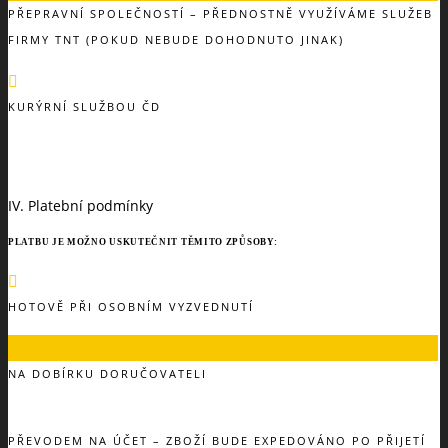
PŘEPRAVNÍ SPOLEČNOSTÍ – PŘEDNOSTNĚ VYUŽÍVÁME SLUŽEB
FIRMY TNT (POKUD NEBUDE DOHODNUTO JINAK)
KURÝRNÍ SLUŽBOU ČD
IV. Platební podmínky
PLATBU JE MOŽNO USKUTEČNIT TĚMITO ZPŮSOBY:
HOTOVĚ PŘI OSOBNÍM VYZVEDNUTÍ
NA DOBÍRKU DORUČOVATELI
PŘEVODEM NA ÚČET – ZBOŽÍ BUDE EXPEDOVÁNO PO PŘIJETÍ