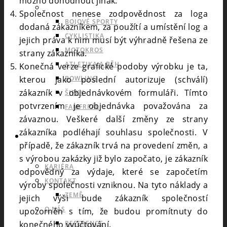
možno dohodnout jinak.
INDIVIDUÁLNÍ A OSTATNÍ SPORTY
Společnost nenese zodpovědnost za loga
BOJOVÉ SPORTY
dodaná zákazníkem, za použítí a umístění log a
CYKLISTIKA
jejich práva k nim musí být výhradně řešena ze
MOTOKROS
strany zákazníka.
ATLETIKA A BĚH
Konečná verze grafické podoby výrobku je ta,
BOWLING
kterou jako poslední autorizuje (schválí)
zákazník v objednávkovém formuláři. Tímto
ŠIPKY
potvrzením je objednávka považována za
FAMFRPÁL
závaznou. Veškeré další změny ze strany
zákazníka podléhají souhlasu společnosti. V
INFO
případě, že zákazník trvá na provedení změn, a
s výrobou zakázky již bylo započato, je zákazník
KARIÉRA
odpovědný za výdaje, které se započetím
KONTAKT
výroby společnosti vzniknou. Na tyto náklady a
ZEMĚ
jejich výši bude zákazník společností
O NÁS
upozorněn s tím, že budou promítnuty do
REFERENCE
konečného vyúčtování.