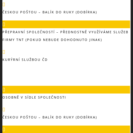
ČESKOU POŠTOU – BALÍK DO RUKY (DOBÍRKA)
PŘEPRAVNÍ SPOLEČNOSTÍ – PŘEDNOSTNĚ VYUŽÍVÁME SLUŽEB
FIRMY TNT (POKUD NEBUDE DOHODNUTO JINAK)
KURÝRNÍ SLUŽBOU ČD
OSOBNĚ V SÍDLE SPOLEČNOSTI
ČESKOU POŠTOU – BALÍK DO RUKY (DOBÍRKA)