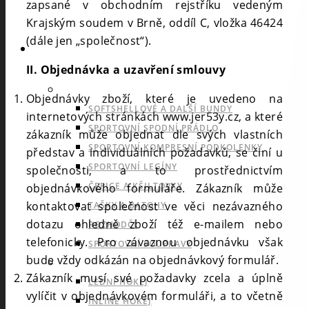
zapsané v obchodním rejstříku vedeným
Krajským soudem v Brně, oddíl C, vložka 46424
(dále jen „společnost“).
SPORTY
II. Objednávka a uzavření smlouvy
NABÍDKA PRO VŠECHNY SPORTY
Objednávky zboží, které je uvedeno na
SOFTSHELLOVÉ A DALŠÍ BUNDY
internetových stránkách www.jer53y.cz, a které
SPORTOVNÍ SPODNÍ PRÁDLO
zákazník může objednat dle svých vlastních
SPORTOVNÍ KOMPRESNÍ PODKOLENKY
představ a individuálních požadavků, se činí u
SPORTOVNÍ LEGÍNY
společnosti, a to prostřednictvím
ČEPICE A KŠILTOVKY
objednávkového formuláře. Zákazník může
kontaktovat společnost ve věci nezávazného
TAŠKY A BATOHY
dotazu ohledně zboží též e-mailem nebo
ROZHODČÍ
telefonicky. Pro závaznou objednávku však
SPORTOVNÍ SOUPRAVY
bude vždy odkázán na objednávkový formulář.
INDOOROVÉ TÝMOVÉ SPORTY
Zákazník musí své požadavky zcela a úplně
LEDNÍ HOKEJ
vylíčit v objednávkovém formuláři, a to včetně
INLINE HOKEJ