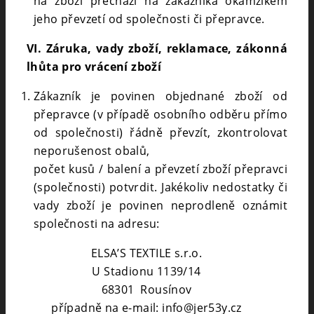
na zboží přechází na zákazníka okamžikem
jeho převzetí od společnosti či přepravce.
VI. Záruka, vady zboží, reklamace, zákonná
lhůta pro vrácení zboží
Zákazník je povinen objednané zboží od
přepravce (v případě osobního odběru přímo
od společnosti) řádně převzít, zkontrolovat
neporušenost obalů,
počet kusů / balení a převzetí zboží přepravci
(společnosti) potvrdit. Jakékoliv nedostatky či
vady zboží je povinen neprodleně oznámit
společnosti na adresu:
SEARCH
ELSA’S TEXTILE s.r.o.
U Stadionu 1139/14
68301 Rousínov
případně na e-mail: info@jer53y.cz