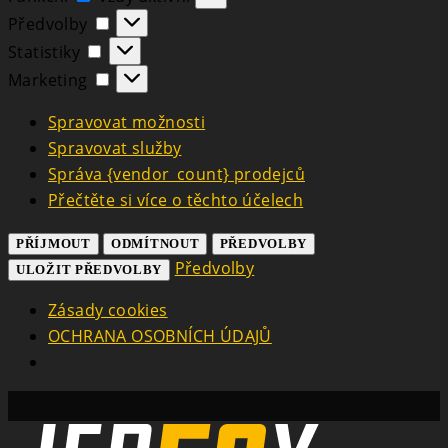
Předvolby
Předvolby
Statistiky
Statistiky
Marketing
Marketing
Spravovat možnosti
Spravovat služby
Správa {vendor_count} prodejců
Přečtěte si více o těchto účelech
PŘÍJMOUT
ODMÍTNOUT
PŘEDVOLBY
Předvolby
ULOŽIT PŘEDVOLBY
Zásady cookies
OCHRANA OSOBNÍCH ÚDAJŮ