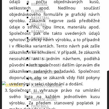
údajů o počtu objednávaných kusů,
HOKEJBAL
velikostech apod. Nedílnou součástí
FLORBAL
objednávkového formuláře je grafický návrh
BASKETBAL
výrobku. Zákazník nejprve zadá předběžné
VOLEJBAL
údaje o střihu, typu límce, materiálu apod.
HÁZENÁ
Společnost pak dle takto uvedených údajů
DODGEBALL
vyhotoví grafický návrh výrobku, a to případně
OUTDOOROVÉ TÝMOVÉ SPORTY
i v několika variantách. Tento návrh pak zašle
FOTBAL
zákazníkovi ke schválení. V případě, že zákazník
nesouhlasí ani s jedním návrhem, podléhá
BASEBALL
původní návrh společnosti dalším úpravám dle
SOFTBALL
zákazníkem zadaných požadavků. Společnost
AMERICKÝ FOTBAL
doporučuje, aby se zákazník vždy řídil pokyny
RAGBY
uvedenými v sekci objednání a dodání.
PLÁŽOVÝ VOLEJBAL
Společnost si vyhrazuje právo na umístění
LAKROS
svého loga na každém jednotlivém kusu
POŽÁRNÍ SPORT
výrobku. Za předem stanovený poplatek je
PAINTBALL