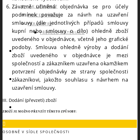
Závazně učiněná objednávka se pro účely
JAK OBJEDNAT
podmínek považuje za návrh na uzavření
PROCES VÝROBY
smlouvy (dle jednotlivých případů smlouvy
PARAMETRY
kupní nebo smlouvy o dílo) ohledně zboží
PŘEHLED MATERIÁLŮ
uvedeného v objednávce, včetně jeho grafické
podoby. Smlouva ohledně výroby a dodání
KATALOGY
zboží uvedeného v objednávce je mezi
společností a zákazníkem uzavřena okamžikem
potvrzení objednávky ze strany společnosti
POPTÁVKA
zákazníkovi, jakožto souhlasu s návrhem na
uzavření smlouvy.
III. Dodání (převzetí) zboží
ESHOP53
ZBOŽÍ JE MOŽNO PŘEVZÍT TĚMITO ZPŮSOBY:
OSOBNĚ V SÍDLE SPOLEČNOSTI