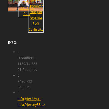
INFO:
U Stadionu
1139/14 683
01 Rousínov
+420 733
643 325
info@jer53y.cz;
info@jersey53.cz