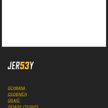
OCHRANA
OSOBNÍCH
ÚDAJŮ
ZÁSADY_COOKIES