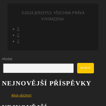
©2024 JERSEY53. VŠECHNA PRÁVA
VYHRAZENA.
Hledat
HLEDAT
NEJNOVĚJŠÍ PŘÍSPĚVKY
Ahoj všichni!