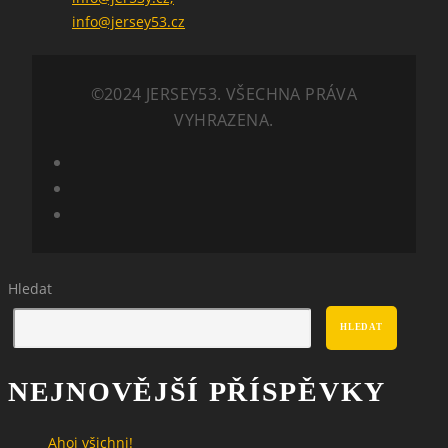
info@jersey53.cz
©2024 JERSEY53. VŠECHNA PRÁVA
VYHRAZENA.
Hledat
HLEDAT
NEJNOVĚJŠÍ PŘÍSPĚVKY
Ahoj všichni!