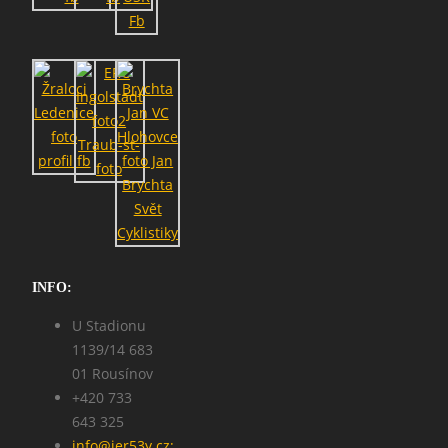
INFO:
U Stadionu
1139/14 683
01 Rousínov
+420 733
643 325
info@jer53y.cz;