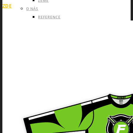
ZEMĚ
ZDE
O NÁS
REFERENCE
JAK OBJEDNAT
PROCES VÝROBY
PARAMETRY
PŘEHLED MATERIÁLŮ
KATALOGY
POPTÁVKA
ESHOP53