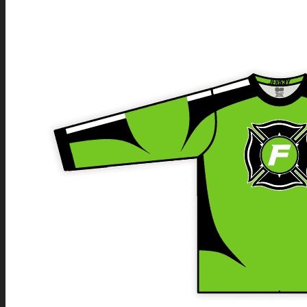
SPORTY
NABÍDKA PRO VŠECHNY SPORTY
SOFTSHELLOVÉ A DALŠÍ BUNDY
SPORTOVNÍ SPODNÍ PRÁDLO
SPORTOVNÍ KOMPRESNÍ PODKOLENKY
SPORTOVNÍ LEGÍNY
ČEPICE A KŠILTOVKY
TAŠKY A BATOHY
ROZHODČÍ
SPORTOVNÍ SOUPRAVY
INDOOROVÉ TÝMOVÉ SPORTY