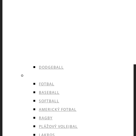
LEDNÍ HOKEJ
INLINE HOKEJ
HOKEJBAL
FLORBAL
BASKETBAL
VOLEJBAL
HÁZENÁ
DODGEBALL
OUTDOOROVÉ TÝMOVÉ SPORTY
FOTBAL
BASEBALL
SOFTBALL
AMERICKÝ FOTBAL
RAGBY
PLÁŽOVÝ VOLEJBAL
LAKROS