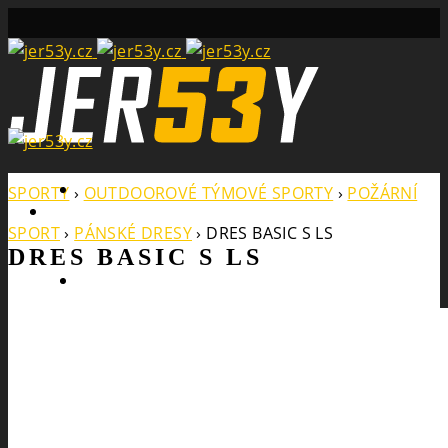
Search
SPORTY
›
OUTDOOROVÉ TÝMOVÉ SPORTY
›
POŽÁRNÍ
SPORT
›
PÁNSKÉ DRESY
›
DRES BASIC S LS
DRES BASIC S LS