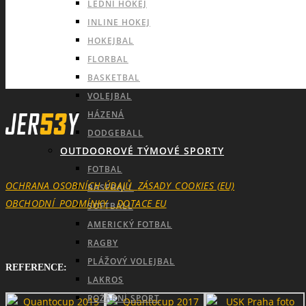
LEDNÍ HOKEJ
INLINE HOKEJ
HOKEJBAL
FLORBAL
BASKETBAL
VOLEJBAL
HÁZENÁ
DODGEBALL
OUTDOOROVÉ TÝMOVÉ SPORTY
FOTBAL
OCHRANA OSOBNÍCH ÚDAJŮ
ZÁSADY_COOKIES (EU)
BASEBALL
OBCHODNÍ_PODMÍNKY
DOTACE EU
SOFTBALL
AMERICKÝ FOTBAL
RAGBY
PLÁŽOVÝ VOLEJBAL
REFERENCE:
LAKROS
POŽÁRNÍ SPORT