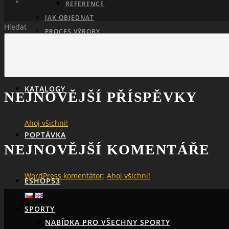
REFERENCE
JAK OBJEDNAT
Hledat
PROCES VÝROBY
PARAMETRY
PŘEHLED MATERIÁLŮ
KATALOGY
NEJNOVĚJŠÍ PŘÍSPĚVKY
Ahoj všichni!
POPTÁVKA
NEJNOVĚJŠÍ KOMENTÁŘE
WordPress komentátor
:
Ahoj všichni!
ESHOP53
SPORTY
NABÍDKA PRO VŠECHNY SPORTY