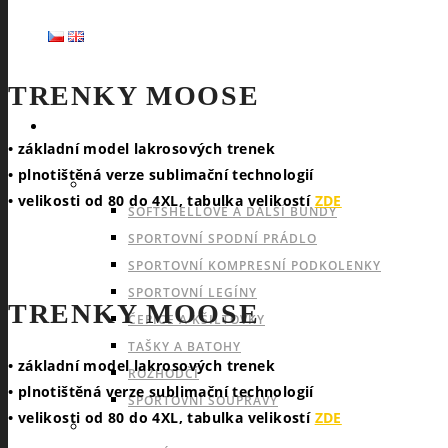
TRENKY MOOSE
SPORTY
• základní model lakrosových trenek
• plnotištěná verze sublimační technologií
NABÍDKA PRO VŠECHNY SPORTY
• velikosti od 80 do 4XL, tabulka velikostí
ZDE
SOFTSHELLOVÉ A DALŠÍ BUNDY
SPORTOVNÍ SPODNÍ PRÁDLO
SPORTOVNÍ KOMPRESNÍ PODKOLENKY
SPORTOVNÍ LEGÍNY
TRENKY MOOSE
ČEPICE A KŠILTOVKY
TAŠKY A BATOHY
• základní model lakrosových trenek
ROZHODČÍ
• plnotištěná verze sublimační technologií
SPORTOVNÍ SOUPRAVY
• velikosti od 80 do 4XL, tabulka velikostí
ZDE
INDOOROVÉ TÝMOVÉ SPORTY