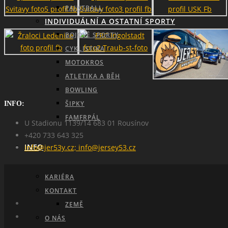
PAINTBALL
INDIVIDUÁLNÍ A OSTATNÍ SPORTY
BOJOVÉ SPORTY
CYKLISTIKA
MOTOKROS
ATLETIKA A BĚH
BOWLING
ŠIPKY
INFO:
FAMFRPÁL
U Stadionu 1139/14 683 01 Rousínov
+420 733 643 325
INFO
info@jer53y.cz; info@jersey53.cz
KARIÉRA
KONTAKT
ZEMĚ
O NÁS