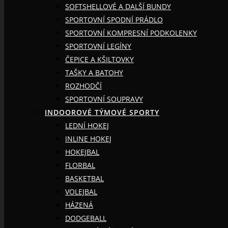
SOFTSHELLOVÉ A DALŠÍ BUNDY
SPORTOVNÍ SPODNÍ PRÁDLO
SPORTOVNÍ KOMPRESNÍ PODKOLENKY
SPORTOVNÍ LEGÍNY
ČEPICE A KŠILTOVKY
TAŠKY A BATOHY
ROZHODČÍ
SPORTOVNÍ SOUPRAVY
INDOOROVÉ TÝMOVÉ SPORTY
LEDNÍ HOKEJ
INLINE HOKEJ
HOKEJBAL
FLORBAL
BASKETBAL
VOLEJBAL
HÁZENÁ
DODGEBALL