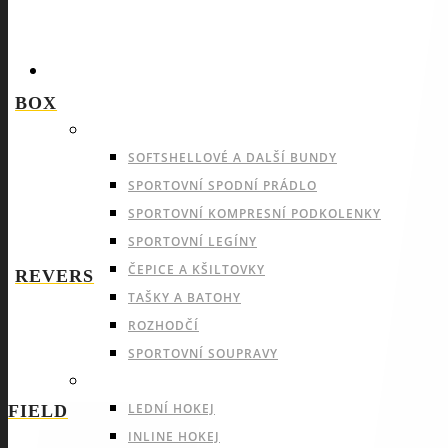
SPORTY
BOX
NABÍDKA PRO VŠECHNY SPORTY
SOFTSHELLOVÉ A DALŠÍ BUNDY
SPORTOVNÍ SPODNÍ PRÁDLO
SPORTOVNÍ KOMPRESNÍ PODKOLENKY
SPORTOVNÍ LEGÍNY
ČEPICE A KŠILTOVKY
REVERS
TAŠKY A BATOHY
ROZHODČÍ
SPORTOVNÍ SOUPRAVY
INDOOROVÉ TÝMOVÉ SPORTY
LEDNÍ HOKEJ
FIELD
INLINE HOKEJ