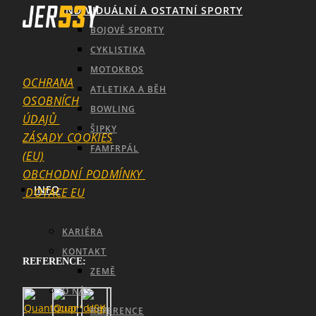
INDIVIDUÁLNÍ A OSTATNÍ SPORTY
BOJOVÉ SPORTY
CYKLISTIKA
MOTOKROS
OCHRANA
ATLETIKA A BĚH
OSOBNÍCH
BOWLING
ÚDAJŮ
ŠIPKY
ZÁSADY_COOKIES
FAMFRPÁL
(EU)
OBCHODNÍ_PODMÍNKY
INFO
DOTACE EU
KARIÉRA
KONTAKT
REFERENCE:
ZEMĚ
SEARCH
O NÁS
REFERENCE