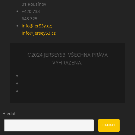
01 Rousínov
+420 733
643 325
info@jer53y.cz;
info@jersey53.cz
©2024 JERSEY53. VŠECHNA PRÁVA
VYHRAZENA.
Hledat
HLEDAT