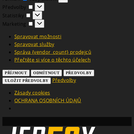
Předvolby
Předvolby
Statistiky
Statistiky
Marketing
Marketing
Spravovat možnosti
Spravovat služby
Správa {vendor_count} prodejců
Přečtěte si více o těchto účelech
PŘÍJMOUT
ODMÍTNOUT
PŘEDVOLBY
Předvolby
ULOŽIT PŘEDVOLBY
Zásady cookies
OCHRANA OSOBNÍCH ÚDAJŮ