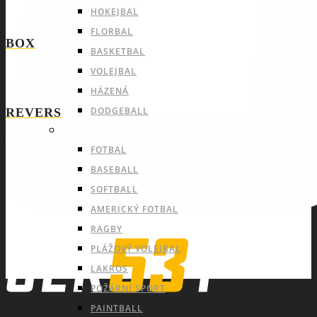
HOKEJBAL
FLORBAL
BOX
BASKETBAL
VOLEJBAL
HÁZENÁ
DODGEBALL
REVERS
OUTDOOROVÉ TÝMOVÉ SPORTY
FOTBAL
BASEBALL
SOFTBALL
AMERICKÝ FOTBAL
RAGBY
PLÁŽOVÝ VOLEJBAL
LAKROS
POŽÁRNÍ SPORT
PAINTBALL