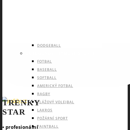
HOKEJBAL
FLORBAL
BASKETBAL
VOLEJBAL
HÁZENÁ
DODGEBALL
OUTDOOROVÉ TÝMOVÉ SPORTY
FOTBAL
BASEBALL
SOFTBALL
AMERICKÝ FOTBAL
RAGBY
TRENKY
PLÁŽOVÝ VOLEJBAL
STAR
LAKROS
POŽÁRNÍ SPORT
• profesionální
PAINTBALL