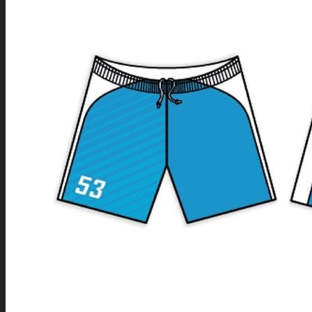
SPORTY
NABÍDKA PRO VŠECHNY SPORTY
SOFTSHELLOVÉ A DALŠÍ BUNDY
SPORTOVNÍ SPODNÍ PRÁDLO
SPORTOVNÍ KOMPRESNÍ PODKOLENKY
SPORTOVNÍ LEGÍNY
ČEPICE A KŠILTOVKY
TAŠKY A BATOHY
ROZHODČÍ
SPORTOVNÍ SOUPRAVY
INDOOROVÉ TÝMOVÉ SPORTY
LEDNÍ HOKEJ
INLINE HOKEJ