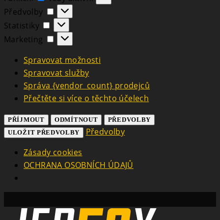
Předvolby
Předvolby
Statistiky
Statistiky
Marketing
Marketing
Spravovat možnosti
Spravovat služby
Správa {vendor_count} prodejců
Přečtěte si více o těchto účelech
PŘÍJMOUT
ODMÍTNOUT
PŘEDVOLBY
Předvolby
ULOŽIT PŘEDVOLBY
Zásady cookies
OCHRANA OSOBNÍCH ÚDAJŮ