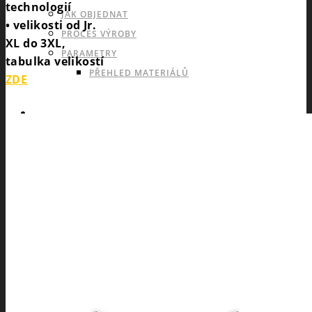
technologií
JAK OBJEDNAT
• velikosti od Jr.
PROCES VÝROBY
XL do 3XL,
PARAMETRY
tabulka velikostí
PŘEHLED MATERIÁLŮ
ZDE
KATALOGY
POPTÁVKA
ESHOP53