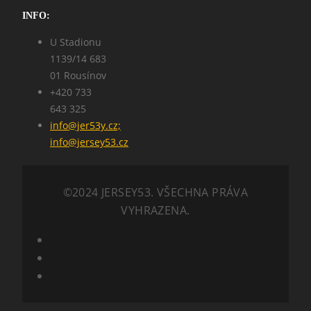
INFO:
U Stadionu
1139/14 683
01 Rousínov
+420 733
643 325
info@jer53y.cz;
info@jersey53.cz
©2024 JERSEY53. VŠECHNA PRÁVA
VYHRAZENA.