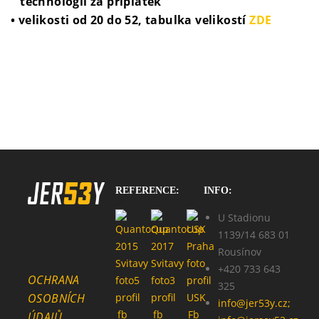
technologií za příplatek
• velikosti od 20 do 52, tabulka velikostí
ZDE
REFERENCE:
INFO:
U Stadionu
1139/14 683 01
Rousínov
+420 733 643
OCHRANA
325
OSOBNÍCH
info@jer53y.cz;
ÚDAJŮ