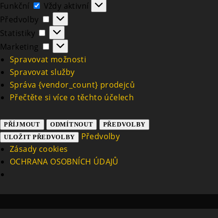
Funkční
Funkční
Vždy aktivní
Předvolby
Předvolby
Statistiky
Statistiky
Marketing
Marketing
Spravovat možnosti
Spravovat služby
Správa {vendor_count} prodejců
Přečtěte si více o těchto účelech
PŘÍJMOUT
ODMÍTNOUT
PŘEDVOLBY
Předvolby
ULOŽIT PŘEDVOLBY
Zásady cookies
OCHRANA OSOBNÍCH ÚDAJŮ