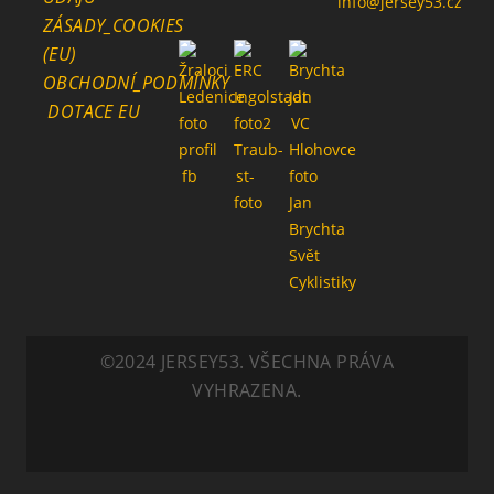
info@jersey53.cz
ZÁSADY_COOKIES
(EU)
OBCHODNÍ_PODMÍNKY
DOTACE EU
©2024 JERSEY53. VŠECHNA PRÁVA
VYHRAZENA.