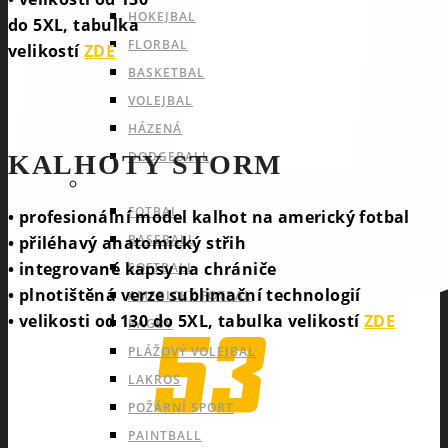
HOKEJBAL
do 5XL, tabulka
FLORBAL
velikostí
ZDE
BASKETBAL
VOLEJBAL
HÁZENÁ
DODGEBALL
KALHOTY STORM
OUTDOOROVÉ TÝMOVÉ SPORTY
FOTBAL
• profesionální model kalhot na americký fotbal
BASEBALL
• přiléhavý anatomický střih
• integrované kapsy na chrániče
SOFTBALL
• plnotištěná verze sublimační technologií
AMERICKÝ FOTBAL
• velikosti od 130 do 5XL, tabulka velikostí
ZDE
RAGBY
PLÁŽOVÝ VOLEJBAL
LAKROS
POŽÁRNÍ SPORT
PAINTBALL