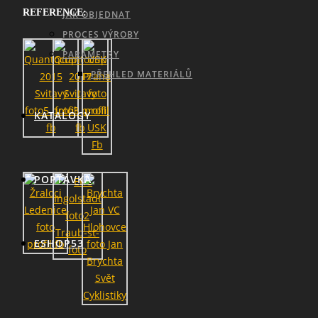
REFERENCE:
JAK OBJEDNAT
PROCES VÝROBY
PARAMETRY
PŘEHLED MATERIÁLŮ
KATALOGY
POPTÁVKA
ESHOP53