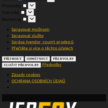
Předvolby
Předvolby
Statistiky
Statistiky
Marketing
Marketing
Spravovat možnosti
Spravovat služby
Správa {vendor_count} prodejců
Přečtěte si více o těchto účelech
PŘÍJMOUT
ODMÍTNOUT
PŘEDVOLBY
Předvolby
ULOŽIT PŘEDVOLBY
Zásady cookies
OCHRANA OSOBNÍCH ÚDAJŮ