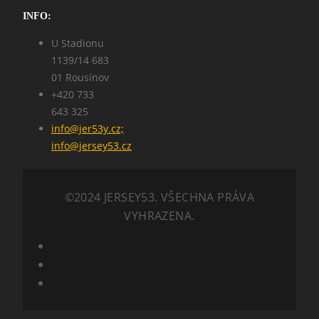
INFO:
U Stadionu
1139/14 683
01 Rousínov
+420 733
643 325
info@jer53y.cz;
info@jersey53.cz
©2024 JERSEY53. VŠECHNA PRÁVA
VYHRAZENA.