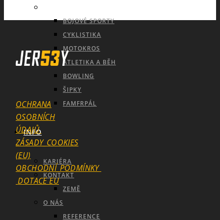
INDIVIDUÁLNÍ A OSTATNÍ SPORTY
BOJOVÉ SPORTY
CYKLISTIKA
MOTOKROS
ATLETIKA A BĚH
BOWLING
ŠIPKY
OCHRANA
FAMFRPÁL
OSOBNÍCH
ÚDAJŮ
INFO
ZÁSADY_COOKIES
(EU)
KARIÉRA
OBCHODNÍ_PODMÍNKY
KONTAKT
DOTACE EU
ZEMĚ
O NÁS
REFERENCE
SEARCH