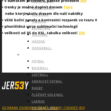
• v dámském provedení, pánské provedení
zde
LEDNÍ HOKEJ
• trenky je možné doplnit dresem
Flare
INLINE HOKEJ
nebo kterýmkoliv dresem dle naší nabídky
HOKEJBAL
• všité boční panely a kontrastní rozparek ve tvaru V
FLORBAL
• plnotištěná verze sublimační technologií
BASKETBAL
• velikosti od XS do XXL, tabulka velikostí
ZDE
VOLEJBAL
HÁZENÁ
DODGEBALL
OUTDOOROVÉ TÝMOVÉ SPORTY
FOTBAL
BASEBALL
SOFTBALL
AMERICKÝ FOTBAL
RAGBY
PLÁŽOVÝ VOLEJBAL
LAKROS
OCHRANA OSOBNÍCH ÚDAJŮ
ZÁSADY_COOKIES (EU)
POŽÁRNÍ SPORT