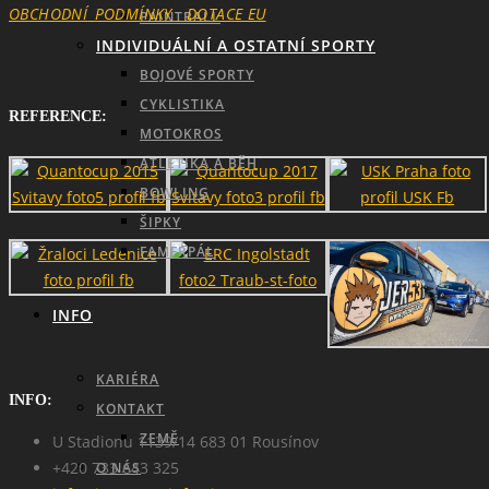
OBCHODNÍ_PODMÍNKY
DOTACE EU
PAINTBALL
INDIVIDUÁLNÍ A OSTATNÍ SPORTY
BOJOVÉ SPORTY
CYKLISTIKA
REFERENCE:
MOTOKROS
ATLETIKA A BĚH
BOWLING
ŠIPKY
FAMFRPÁL
INFO
KARIÉRA
INFO:
KONTAKT
ZEMĚ
U Stadionu 1139/14 683 01 Rousínov
+420 733 643 325
O NÁS