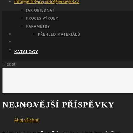
info@jer53y.cz; info@jersey53.cz
REFERENCE
JAK OBJEDNAT
PROCES VÝROBY
PARAMETRY
PŘEHLED MATERIÁLŮ
KATALOGY
Hledat
POPTÁVKA
NEJNOVĚJŠÍ PŘÍSPĚVKY
ESHOP53
Ahoj všichni!