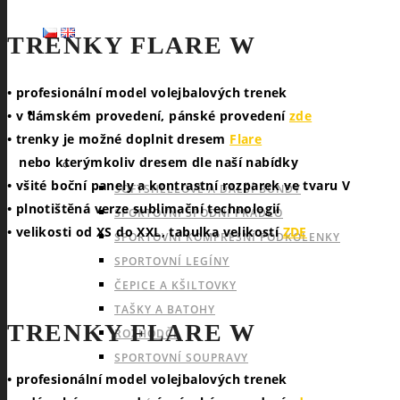
TRENKY FLARE W
• profesionální model volejbalových trenek
SPORTY
• v dámském provedení, pánské provedení
zde
• trenky je možné doplnit dresem
Flare
nebo kterýmkoliv dresem dle naší nabídky
NABÍDKA PRO VŠECHNY SPORTY
• všité boční panely a kontrastní rozparek ve tvaru V
SOFTSHELLOVÉ A DALŠÍ BUNDY
• plnotištěná verze sublimační technologií
SPORTOVNÍ SPODNÍ PRÁDLO
• velikosti od XS do XXL, tabulka velikostí
ZDE
SPORTOVNÍ KOMPRESNÍ PODKOLENKY
SPORTOVNÍ LEGÍNY
ČEPICE A KŠILTOVKY
TAŠKY A BATOHY
TRENKY FLARE W
ROZHODČÍ
SPORTOVNÍ SOUPRAVY
• profesionální model volejbalových trenek
INDOOROVÉ TÝMOVÉ SPORTY