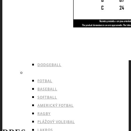
LEDNÍ HOKEJ
INLINE HOKEJ
HOKEJBAL
FLORBAL
BASKETBAL
VOLEJBAL
HÁZENÁ
DODGEBALL
OUTDOOROVÉ TÝMOVÉ SPORTY
FOTBAL
BASEBALL
SOFTBALL
AMERICKÝ FOTBAL
RAGBY
PLÁŽOVÝ VOLEJBAL
LAKROS