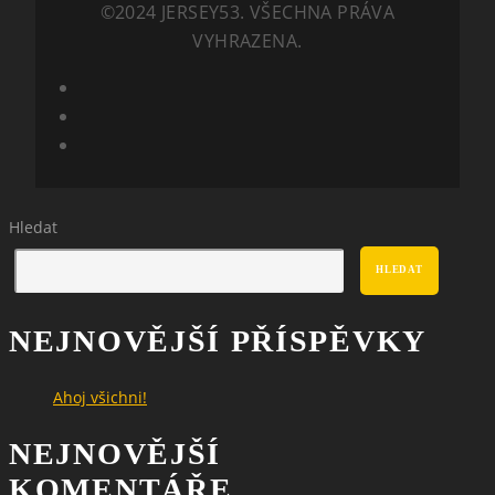
©2024 JERSEY53. VŠECHNA PRÁVA
VYHRAZENA.
Hledat
HLEDAT
NEJNOVĚJŠÍ PŘÍSPĚVKY
Ahoj všichni!
NEJNOVĚJŠÍ
KOMENTÁŘE