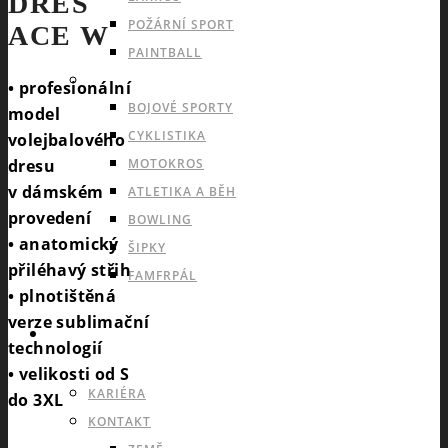
DRES
POŽÁRNÍ SPORT
ACE W
PAINTBALL
INDIVIDUÁLNÍ A OSTATNÍ SPORTY
• profesionální
BOJOVÉ SPORTY
model
CYKLISTIKA
volejbalového
MOTOKROS
dresu
v dámském
ATLETIKA A BĚH
provedení
BOWLING
• anatomický
ŠIPKY
přiléhavý střih
FAMFRPÁL
• plnotištěná
verze sublimační
INFO
technologií
• velikosti od S
KARIÉRA
do 3XL
KONTAKT