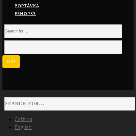
POPTÁVKA
ESHOP53
facebook
instagram
Čeština
English