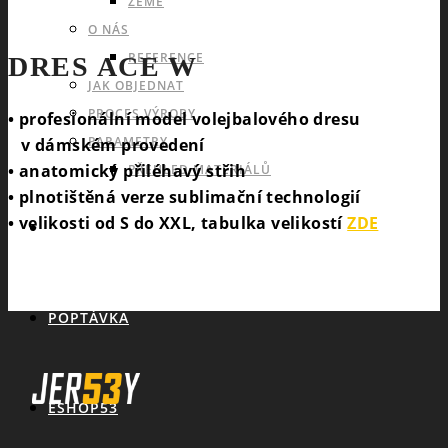
ZEMĚ
O NÁS
REFERENCE
DRES ACE W
JAK OBJEDNAT
PROCES VÝROBY
• profesionální model volejbalového dresu
PARAMETRY
v dámském provedení
• anatomický přiléhavý střih
PŘEHLED MATERIÁLŮ
• plnotištěná verze sublimační technologií
• velikosti od S do XXL, tabulka velikostí
ZDE
KATALOGY
POPTÁVKA
ESHOP53