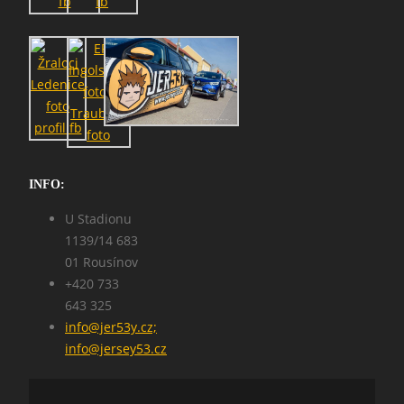
SEARCH
INFO:
U Stadionu
1139/14 683
01 Rousínov
+420 733
643 325
info@jer53y.cz;
info@jersey53.cz