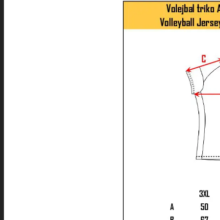
SPORTY
NABÍDKA PRO VŠECHNY SPORTY
SOFTSHELLOVÉ A DALŠÍ BUNDY
SPORTOVNÍ SPODNÍ PRÁDLO
SPORTOVNÍ KOMPRESNÍ PODKOLENKY
SPORTOVNÍ LEGÍNY
ČEPICE A KŠILTOVKY
TAŠKY A BATOHY
ROZHODČÍ
SPORTOVNÍ SOUPRAVY
INDOOROVÉ TÝMOVÉ SPORTY