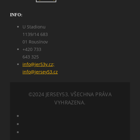
INFO:
U Stadionu
1139/14 683
01 Rousínov
+420 733
643 325
info@jer53y.cz;
info@jersey53.cz
©2024 JERSEY53. VŠECHNA PRÁVA
VYHRAZENA.