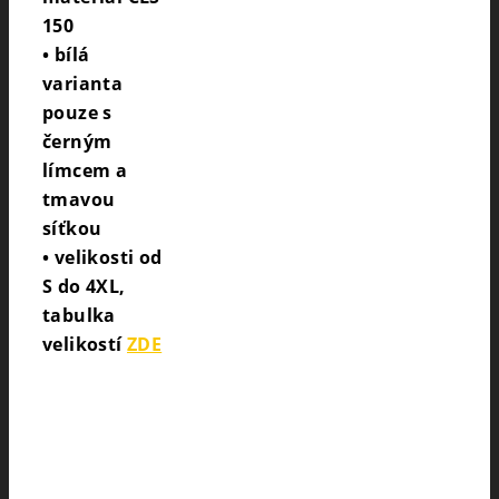
150
• bílá
varianta
pouze s
černým
límcem a
tmavou
síťkou
• velikosti od
S do 4XL,
tabulka
velikostí
ZDE