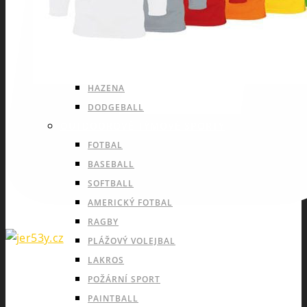
HOKEJBAL
FLORBAL
BASKETBAL
VOLEJBAL
HÁZENÁ
DODGEBALL
OUTDOOROVÉ TÝMOVÉ SPORTY
FOTBAL
BASEBALL
SOFTBALL
AMERICKÝ FOTBAL
RAGBY
PLÁŽOVÝ VOLEJBAL
LAKROS
POŽÁRNÍ SPORT
PAINTBALL