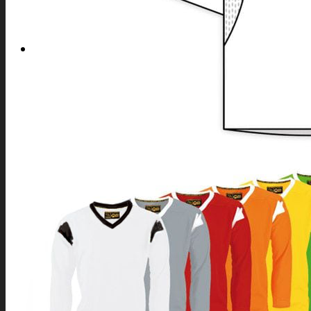
SPORTY
NABÍDKA PRO VŠECHNY SPORTY
SOFTSHELLOVÉ A DALŠÍ BUNDY
SPORTOVNÍ SPODNÍ PRÁDLO
SPORTOVNÍ KOMPRESNÍ PODKOLENKY
SPORTOVNÍ LEGÍNY
ČEPICE A KŠILTOVKY
TAŠKY A BATOHY
ROZHODČÍ
SPORTOVNÍ SOUPRAVY
INDOOROVÉ TÝMOVÉ SPORTY
LEDNÍ HOKEJ
INLINE HOKEJ