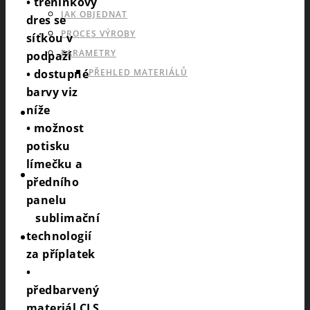
• tréninkový
JAK OBJEDNAT
dres se
PROCES VÝROBY
síťkou v
PARAMETRY
podpaží
• dostupné
PŘEHLED MATERIÁLŮ
barvy viz
níže
KATALOGY
• možnost
potisku
límečku a
POPTÁVKA
předního
panelu
sublimační
technologií
ESHOP53
za příplatek
•
předbarvený
materiál CLS