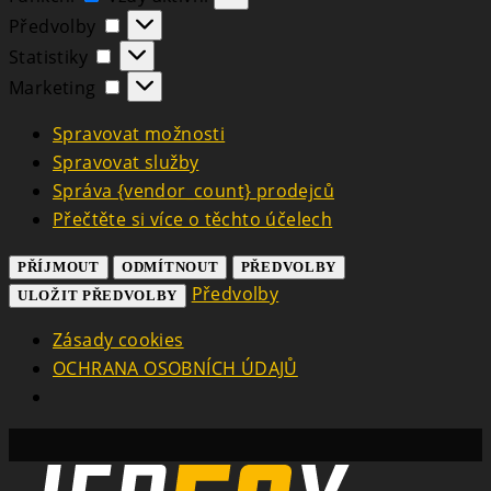
Předvolby
Předvolby
Statistiky
Statistiky
Marketing
Marketing
Spravovat možnosti
Spravovat služby
Správa {vendor_count} prodejců
Přečtěte si více o těchto účelech
PŘÍJMOUT
ODMÍTNOUT
PŘEDVOLBY
Předvolby
ULOŽIT PŘEDVOLBY
Zásady cookies
OCHRANA OSOBNÍCH ÚDAJŮ