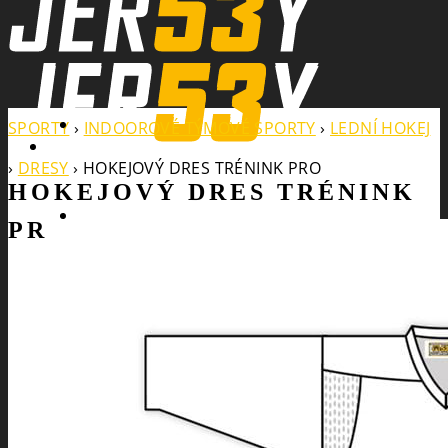
Search
SPORTY
›
INDOOROVÉ TÝMOVÉ SPORTY
›
LEDNÍ HOKEJ
›
DRESY
›
HOKEJOVÝ DRES TRÉNINK PRO
HOKEJOVÝ DRES TRÉNINK
PRO