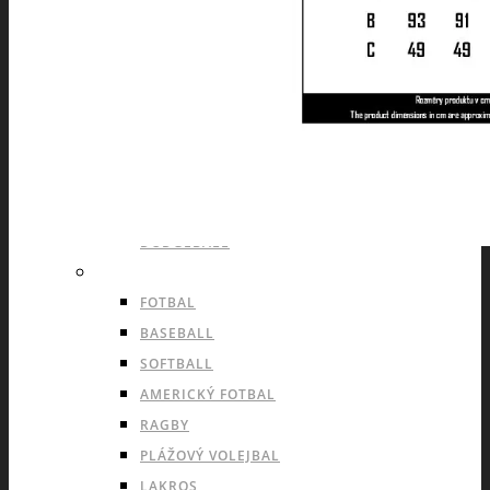
LEDNÍ HOKEJ
INLINE HOKEJ
HOKEJBAL
FLORBAL
BASKETBAL
VOLEJBAL
HÁZENÁ
DODGEBALL
OUTDOOROVÉ TÝMOVÉ SPORTY
FOTBAL
BASEBALL
SOFTBALL
AMERICKÝ FOTBAL
RAGBY
PLÁŽOVÝ VOLEJBAL
LAKROS