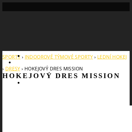
Search
SPORTY
›
INDOOROVÉ TÝMOVÉ SPORTY
›
LEDNÍ HOKEJ
›
DRESY
›
HOKEJOVÝ DRES MISSION
HOKEJOVÝ DRES MISSION