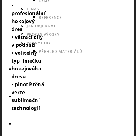
ZEMĚ
•
O NÁS
profesionální
REFERENCE
hokejový
JAK OBJEDNAT
dres
PROCES VÝROBY
• větrací díly
PARAMETRY
v podpaží
PŘEHLED MATERIÁLŮ
• volitelný
typ límečku
hokejového
KATALOGY
dresu
• plnotištěná
verze
POPTÁVKA
sublimační
technologií
ESHOP53