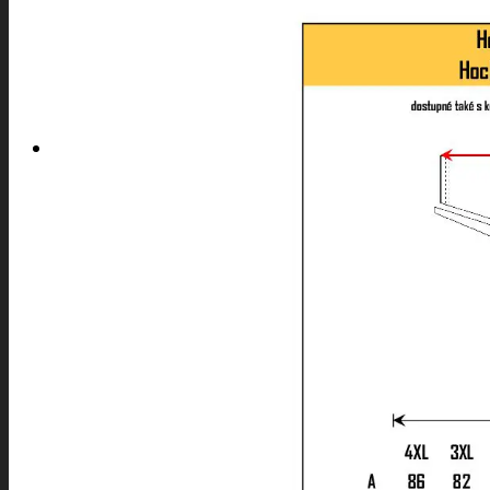
SPORTY
NABÍDKA PRO VŠECHNY SPORTY
SOFTSHELLOVÉ A DALŠÍ BUNDY
SPORTOVNÍ SPODNÍ PRÁDLO
SPORTOVNÍ KOMPRESNÍ PODKOLENKY
SPORTOVNÍ LEGÍNY
ČEPICE A KŠILTOVKY
TAŠKY A BATOHY
ROZHODČÍ
SPORTOVNÍ SOUPRAVY
INDOOROVÉ TÝMOVÉ SPORTY