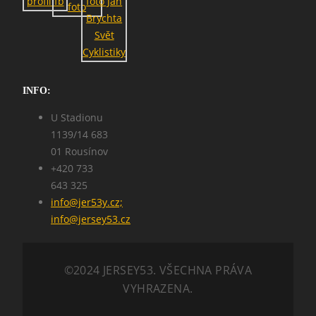
INFO:
U Stadionu
1139/14 683
01 Rousínov
+420 733
643 325
info@jer53y.cz;
info@jersey53.cz
©2024 JERSEY53. VŠECHNA PRÁVA
VYHRAZENA.