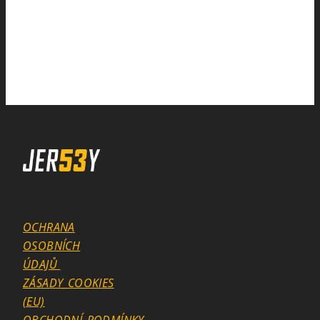
OCHRANA
OSOBNÍCH
ÚDAJŮ
ZÁSADY_COOKIES
(EU)
OBCHODNÍ_PODMÍNKY