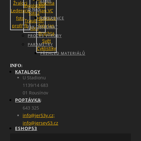
ZEMĚ
O NÁS
REFERENCE
JAK OBJEDNAT
PROCES VÝROBY
PARAMETRY
PŘEHLED MATERIÁLŮ
INFO:
KATALOGY
U Stadionu
1139/14 683
01 Rousínov
POPTÁVKA
+420 733
643 325
info@jer53y.cz;
info@jersey53.cz
ESHOP53