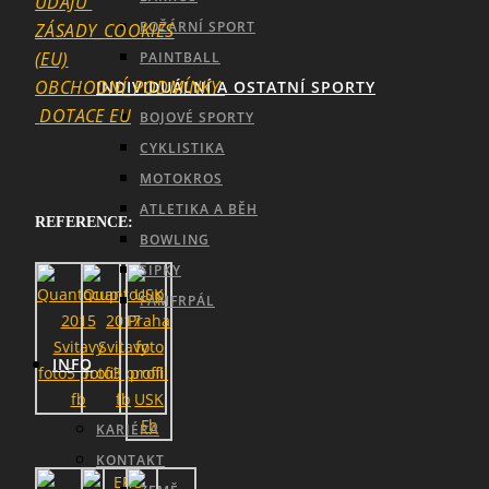
ÚDAJŮ
POŽÁRNÍ SPORT
ZÁSADY_COOKIES
(EU)
PAINTBALL
OBCHODNÍ_PODMÍNKY
INDIVIDUÁLNÍ A OSTATNÍ SPORTY
DOTACE EU
BOJOVÉ SPORTY
CYKLISTIKA
MOTOKROS
ATLETIKA A BĚH
REFERENCE:
BOWLING
ŠIPKY
FAMFRPÁL
INFO
KARIÉRA
KONTAKT