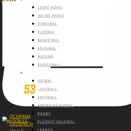
LEDNÍ HOKEJ
INLINE HOKEJ
HOKEJBAL
FLORBAL
BASKETBAL
VOLEJBAL
HÁZENÁ
DODGEBALL
OUTDOOROVÉ TÝMOVÉ SPORTY
FOTBAL
BASEBALL
SOFTBALL
AMERICKÝ FOTBAL
RAGBY
OCHRANA
PLÁŽOVÝ VOLEJBAL
OSOBNÍCH
LAKROS