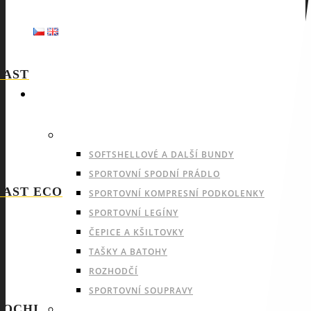
FAST
SPORTY
NABÍDKA PRO VŠECHNY SPORTY
SOFTSHELLOVÉ A DALŠÍ BUNDY
SPORTOVNÍ SPODNÍ PRÁDLO
FAST ECO
SPORTOVNÍ KOMPRESNÍ PODKOLENKY
SPORTOVNÍ LEGÍNY
ČEPICE A KŠILTOVKY
TAŠKY A BATOHY
ROZHODČÍ
SPORTOVNÍ SOUPRAVY
SOCHI
INDOOROVÉ TÝMOVÉ SPORTY