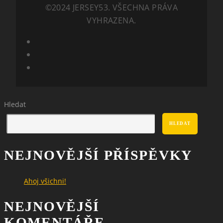
©2024 JERSEY53. VŠECHNA PRÁVA
VYHRAZENA.
SEARCH
Hledat
HLEDAT
NEJNOVĚJŠÍ PŘÍSPĚVKY
Ahoj všichni!
NEJNOVĚJŠÍ
KOMENTÁŘE