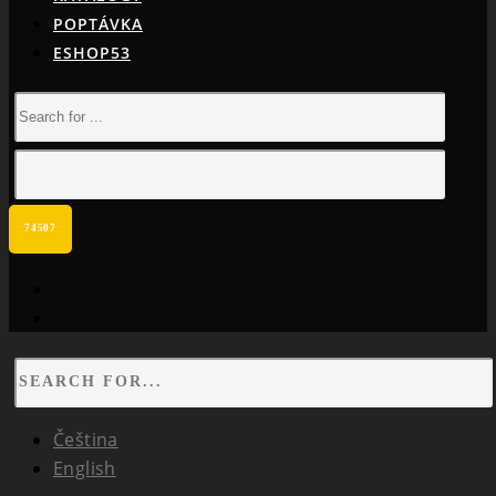
POPTÁVKA
ESHOP53
facebook
instagram
Čeština
English