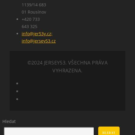
1139/14 683
01 Rousínov
+420 733
643 325
info@jer53y.cz;
info@jersey53.cz
©2024 JERSEY53. VŠECHNA PRÁVA
VYHRAZENA.
Hledat
HLEDAT