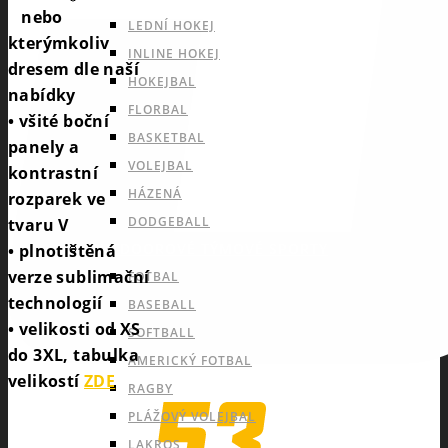
nebo
LEDNÍ HOKEJ
kterýmkoliv
INLINE HOKEJ
dresem dle naší
HOKEJBAL
nabídky
FLORBAL
• všité boční
BASKETBAL
panely a
VOLEJBAL
kontrastní
HÁZENÁ
rozparek ve
DODGEBALL
tvaru V
OUTDOOROVÉ TÝMOVÉ SPORTY
• plnotištěná
verze sublimační
FOTBAL
technologií
BASEBALL
• velikosti od XS
SOFTBALL
do 3XL, tabulka
AMERICKÝ FOTBAL
velikostí
ZDE
RAGBY
PLÁŽOVÝ VOLEJBAL
LAKROS