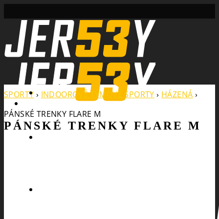
Search
SPORTY
›
INDOOROVÉ TÝMOVÉ SPORTY
›
HÁZENÁ
›
PÁNSKÉ TRENKY FLARE M
PÁNSKÉ TRENKY FLARE M