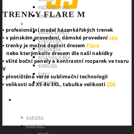
POŽÁRNÍ SPORT
TRENKY FLARE M
PAINTBALL
INDIVIDUÁLNÍ A OSTATNÍ SPORTY
• profesionální model házenkářských trenek
BOJOVÉ SPORTY
• v pánském provedení, dámské provedení
zde
CYKLISTIKA
• trenky je možné doplnit dresem
Flare
MOTOKROS
nebo kterýmkoliv dresem dle naší nabídky
ATLETIKA A BĚH
• všité boční panely a kontrastní rozparek ve tvaru
BOWLING
V
ŠIPKY
• plnotištěná verze sublimační technologií
FAMFRPÁL
• velikosti od XS do 3XL, tabulka velikostí
ZDE
INFO
KARIÉRA
KONTAKT