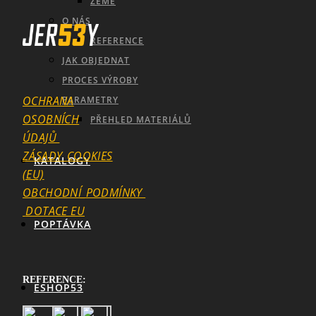
ZEMĚ
O NÁS
REFERENCE
JAK OBJEDNAT
PROCES VÝROBY
OCHRANA
PARAMETRY
OSOBNÍCH
PŘEHLED MATERIÁLŮ
ÚDAJŮ
ZÁSADY_COOKIES
KATALOGY
(EU)
OBCHODNÍ_PODMÍNKY
DOTACE EU
POPTÁVKA
REFERENCE:
ESHOP53