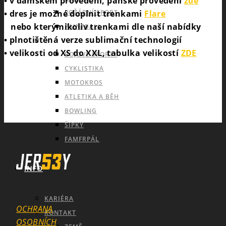
• v dámském provedení, pánské provedení
zde
• dres je možné doplnit trenkami
Flare
POŽÁRNÍ SPORT
nebo kterýmikoliv trenkami dle naší nabídky
PAINTBALL
• plnotištěná verze sublimační technologií
INDIVIDUÁLNÍ A OSTATNÍ SPORTY
• velikosti od XS do XXL, tabulka velikostí
ZDE
BOJOVÉ SPORTY
CYKLISTIKA
MOTOKROS
ATLETIKA A BĚH
BOWLING
ŠIPKY
FAMFRPÁL
INFO
KARIÉRA
OCHRANA
KONTAKT
OSOBNÍCH