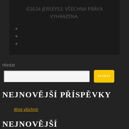
©2024 JERSEY53. VŠECHNA PRÁVA
VYHRAZENA.
Hledat
HLEDAT
NEJNOVĚJŠÍ PŘÍSPĚVKY
Ahoj všichni!
NEJNOVĚJŠÍ