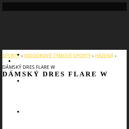
Search
SPORTY
›
INDOOROVÉ TÝMOVÉ SPORTY
›
HÁZENÁ
›
DÁMSKÝ DRES FLARE W
DÁMSKÝ DRES FLARE W