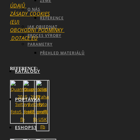
ZEMĚ
ÚDAJŮ
O NÁS
ZÁSADY_COOKIES
REFERENCE
(EU)
JAK OBJEDNAT
OBCHODNÍ_PODMÍNKY
PROCES VÝROBY
DOTACE EU
PARAMETRY
PŘEHLED MATERIÁLŮ
REFERENCE:
KATALOGY
POPTÁVKA
ESHOP53