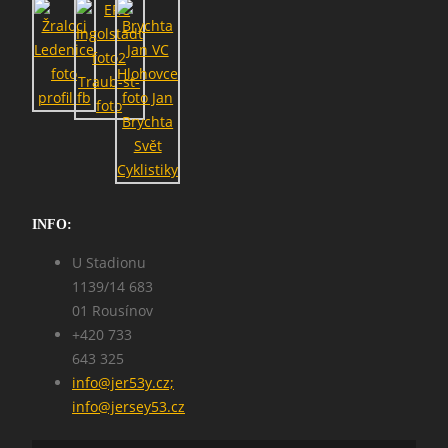
INFO:
U Stadionu
1139/14 683
01 Rousínov
SEARCH
+420 733
643 325
info@jer53y.cz;
info@jersey53.cz