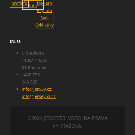
INFO:
U Stadionu
1139/14 683
01 Rousínov
+420 733
643 325
info@jer53y.cz;
info@jersey53.cz
©2024 JERSEY53. VŠECHNA PRÁVA
VYHRAZENA.