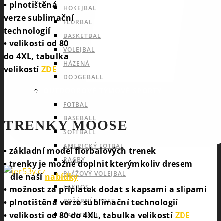
• plnotištěná
HOKEJBAL
verze sublimační
FLORBAL
technologií
BASKETBAL
• velikosti od 80
VOLEJBAL
do 4XL, tabulka
HÁZENÁ
velikostí
ZDE
DODGEBALL
OUTDOOROVÉ TÝMOVÉ SPORTY
FOTBAL
BASEBALL
TRENKY MOOSE
SOFTBALL
AMERICKÝ FOTBAL
• základní model florbalových trenek
RAGBY
• trenky je možné doplnit kterýmkoliv dresem
PLÁŽOVÝ VOLEJBAL
dle naší
nabídky
LAKROS
• možnost za příplatek dodat s kapsami a slipami
• plnotištěná verze sublimační technologií
POŽÁRNÍ SPORT
• velikosti od 80 do 4XL, tabulka velikostí
ZDE
PAINTBALL