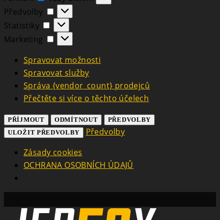
Předvolby
Předvolby
Statistiky
Statistiky
Marketing
Marketing
Spravovat možnosti
Spravovat služby
Správa {vendor_count} prodejců
Přečtěte si více o těchto účelech
PŘÍJMOUT
ODMÍTNOUT
PŘEDVOLBY
Předvolby
ULOŽIT PŘEDVOLBY
Zásady cookies
OCHRANA OSOBNÍCH ÚDAJŮ