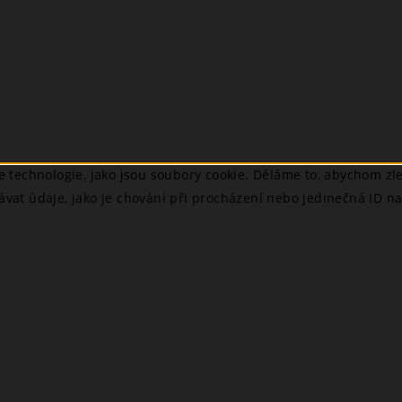
technologie, jako jsou soubory cookie. Děláme to, abychom zlep
ávat údaje, jako je chování při procházení nebo jedinečná ID