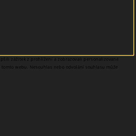
šili zážitek z prohlížení a zobrazovali personalizované
 na tomto webu. Nesouhlas nebo odvolání souhlasu může