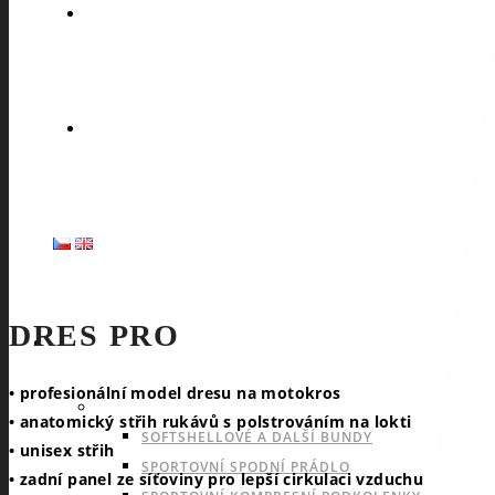
DRES PRO
SPORTY
• profesionální model dresu na motokros
NABÍDKA PRO VŠECHNY SPORTY
• anatomický střih rukávů s polstrováním na lokti
SOFTSHELLOVÉ A DALŠÍ BUNDY
• unisex střih
SPORTOVNÍ SPODNÍ PRÁDLO
• zadní panel ze síťoviny pro lepší cirkulaci vzduchu