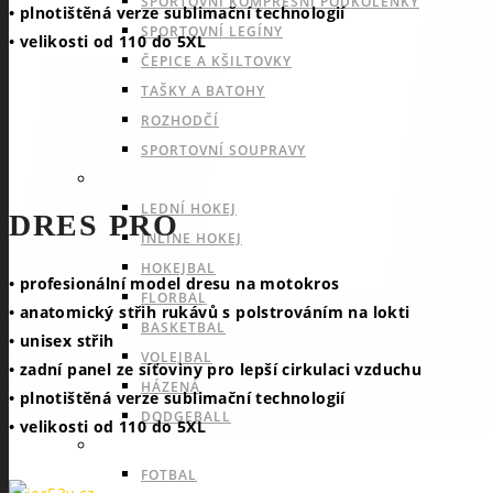
SPORTOVNÍ KOMPRESNÍ PODKOLENKY
• plnotištěná verze sublimační technologií
SPORTOVNÍ LEGÍNY
• velikosti od 110 do 5XL
ČEPICE A KŠILTOVKY
TAŠKY A BATOHY
ROZHODČÍ
SPORTOVNÍ SOUPRAVY
INDOOROVÉ TÝMOVÉ SPORTY
LEDNÍ HOKEJ
DRES PRO
INLINE HOKEJ
HOKEJBAL
• profesionální model dresu na motokros
FLORBAL
• anatomický střih rukávů s polstrováním na lokti
BASKETBAL
• unisex střih
VOLEJBAL
• zadní panel ze síťoviny pro lepší cirkulaci vzduchu
HÁZENÁ
• plnotištěná verze sublimační technologií
DODGEBALL
• velikosti od 110 do 5XL
OUTDOOROVÉ TÝMOVÉ SPORTY
FOTBAL