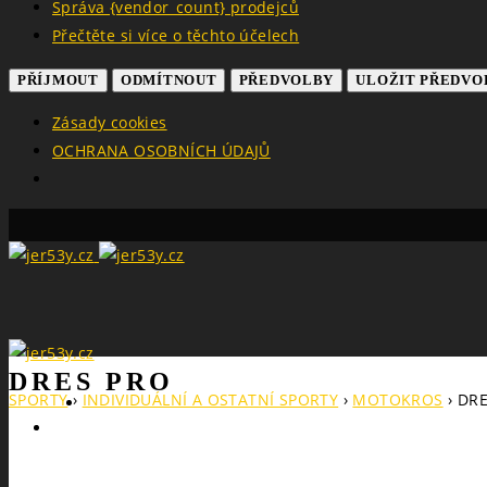
Správa {vendor_count} prodejců
Přečtěte si více o těchto účelech
PŘÍJMOUT
ODMÍTNOUT
PŘEDVOLBY
ULOŽIT PŘEDVO
Zásady cookies
OCHRANA OSOBNÍCH ÚDAJŮ
DRES PRO
SPORTY
›
INDIVIDUÁLNÍ A OSTATNÍ SPORTY
›
MOTOKROS
›
DRE
Search