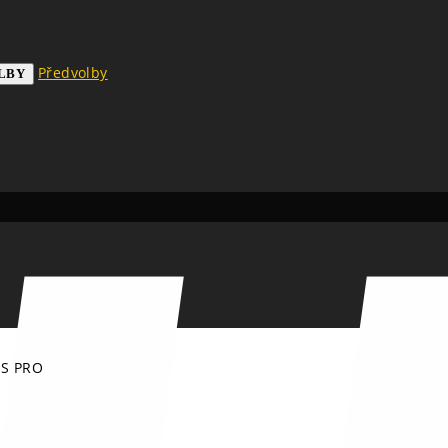
Předvolby
LBY
S PRO