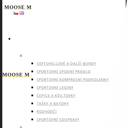
MOOSE M
SPORTY
NABÍDKA PRO VŠECHNY SPORTY
SOFTSHELLOVÉ A DALŠÍ BUNDY
SPORTOVNÍ SPODNÍ PRÁDLO
MOOSE M
SPORTOVNÍ KOMPRESNÍ PODKOLENKY
SPORTOVNÍ LEGÍNY
ČEPICE A KŠILTOVKY
TAŠKY A BATOHY
ROZHODČÍ
SPORTOVNÍ SOUPRAVY
INDOOROVÉ TÝMOVÉ SPORTY