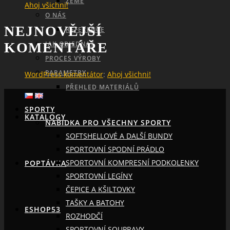
ZEMĚ
Ahoj všichni!
O NÁS
NEJNOVĚJŠÍ
REFERENCE
SEARCH
JAK OBJEDNAT
KOMENTÁŘE
PROCES VÝROBY
PARAMETRY
WordPress komentátor
:
Ahoj všichni!
PŘEHLED MATERIÁLŮ
SPORTY
KATALOGY
NABÍDKA PRO VŠECHNY SPORTY
SOFTSHELLOVÉ A DALŠÍ BUNDY
SPORTOVNÍ SPODNÍ PRÁDLO
SPORTOVNÍ KOMPRESNÍ PODKOLENKY
POPTÁVKA
SPORTOVNÍ LEGÍNY
ČEPICE A KŠILTOVKY
TAŠKY A BATOHY
ESHOP53
ROZHODČÍ
SPORTOVNÍ SOUPRAVY