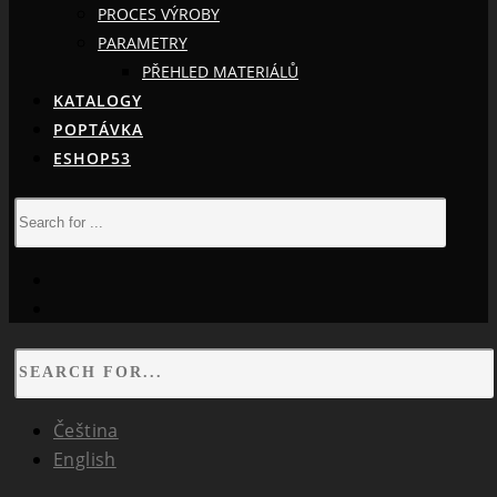
PROCES VÝROBY
PARAMETRY
PŘEHLED MATERIÁLŮ
KATALOGY
POPTÁVKA
ESHOP53
facebook
instagram
Čeština
English