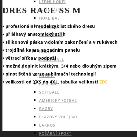
LEDNÍ HOKEJ
DRES RACE SS M
INLINE HOKEJ
HOKEJBAL
• profesionální model cyklistického dresu
FLORBAL
• přiléhavý anatomický střih
BASKETBAL
• silikonová páska v dolním zakončení a v rukávech
VOLEJBAL
• trojdílná kapsa na zadním panelu
HÁZENÁ
• větrací síťka v podpaží
DODGEBALL
• možné doplnit krátkým, 3/4 nebo dlouhým zipem
OUTDOOROVÉ TÝMOVÉ SPORTY
• plnotištěná verze sublimační technologií
FOTBAL
• velikosti od XXS do 4XL, tabulka velikostí
ZDE
BASEBALL
SOFTBALL
AMERICKÝ FOTBAL
RAGBY
PLÁŽOVÝ VOLEJBAL
LAKROS
POŽÁRNÍ SPORT