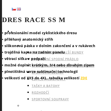
DRES RACE SS M
SPORTY
• profesionální model cyklistického dresu
• přiléhavý anatomický střih
• silikonová páska v dolním zakončení a v rukávech
NABÍDKA PRO VŠECHNY SPORTY
• trojdílná kapsa na zadním panelu
SOFTSHELLOVÉ A DALŠÍ BUNDY
• větrací síťka v podpaží
SPORTOVNÍ SPODNÍ PRÁDLO
• možné doplnit krátkým, 3/4 nebo dlouhým zipem
SPORTOVNÍ KOMPRESNÍ PODKOLENKY
• plnotištěná verze sublimační technologií
SPORTOVNÍ LEGÍNY
• velikosti od XXS do 4XL, tabulka velikostí
ZDE
ČEPICE A KŠILTOVKY
TAŠKY A BATOHY
ROZHODČÍ
SPORTOVNÍ SOUPRAVY
INDOOROVÉ TÝMOVÉ SPORTY