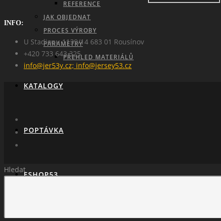
REFERENCE
JAK OBJEDNAT
INFO:
PROCES VÝROBY
U Stadionu 1139/14 683 01 Rousínov
PARAMETRY
+420 733 643 325
PŘEHLED MATERIÁLŮ
info@jer53y.cz; info@jersey53.cz
KATALOGY
POPTÁVKA
Hledat
ESHOP53