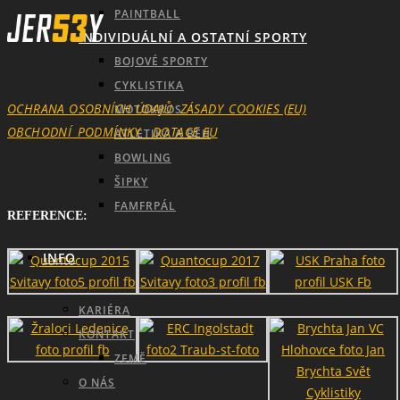
PAINTBALL
INDIVIDUÁLNÍ A OSTATNÍ SPORTY
BOJOVÉ SPORTY
CYKLISTIKA
OCHRANA OSOBNÍCH ÚDAJŮ
ZÁSADY_COOKIES (EU)
MOTOKROS
OBCHODNÍ_PODMÍNKY
DOTACE EU
ATLETIKA A BĚH
BOWLING
ŠIPKY
FAMFRPÁL
REFERENCE:
INFO
KARIÉRA
KONTAKT
ZEMĚ
O NÁS