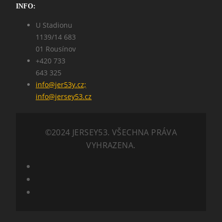
INFO:
U Stadionu
1139/14 683
01 Rousínov
+420 733
643 325
info@jer53y.cz;
info@jersey53.cz
©2024 JERSEY53. VŠECHNA PRÁVA
VYHRAZENA.