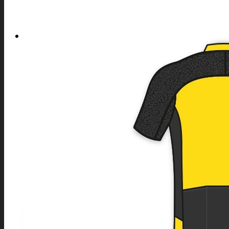
SPORTY
NABÍDKA PRO VŠECHNY SPORTY
SOFTSHELLOVÉ A DALŠÍ BUNDY
SPORTOVNÍ SPODNÍ PRÁDLO
SPORTOVNÍ KOMPRESNÍ PODKOLENKY
SPORTOVNÍ LEGÍNY
ČEPICE A KŠILTOVKY
TAŠKY A BATOHY
ROZHODČÍ
SPORTOVNÍ SOUPRAVY
INDOOROVÉ TÝMOVÉ SPORTY
LEDNÍ HOKEJ
INLINE HOKEJ