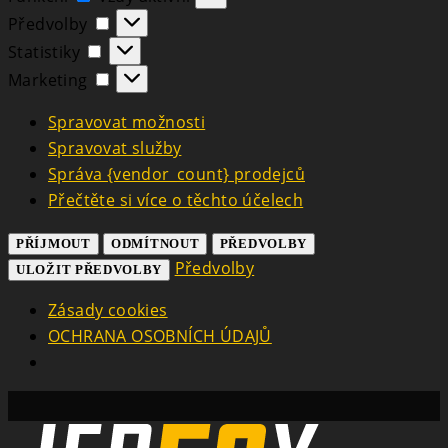
Předvolby
Předvolby
Statistiky
Statistiky
Marketing
Marketing
Spravovat možnosti
Spravovat služby
Správa {vendor_count} prodejců
Přečtěte si více o těchto účelech
PŘÍJMOUT
ODMÍTNOUT
PŘEDVOLBY
Předvolby
ULOŽIT PŘEDVOLBY
Zásady cookies
OCHRANA OSOBNÍCH ÚDAJŮ