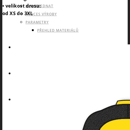
• velikost dresu:
JAK OBJEDNAT
od XS do 3XL
PROCES VÝROBY
PARAMETRY
PŘEHLED MATERIÁLŮ
KATALOGY
POPTÁVKA
ESHOP53