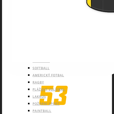
HOKEJBAL
FLORBAL
BASKETBAL
VOLEJBAL
HÁZENÁ
DODGEBALL
OUTDOOROVÉ TÝMOVÉ SPORTY
FOTBAL
BASEBALL
SOFTBALL
AMERICKÝ FOTBAL
RAGBY
PLÁŽOVÝ VOLEJBAL
LAKROS
POŽÁRNÍ SPORT
PAINTBALL