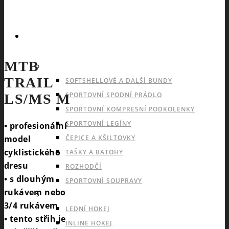
SPORTY
MTB
NABÍDKA PRO VŠECHNY SPORTY
TRAIL
SOFTSHELLOVÉ A DALŠÍ BUNDY
SPORTOVNÍ SPODNÍ PRÁDLO
LS/MS M
SPORTOVNÍ KOMPRESNÍ PODKOLENKY
SPORTOVNÍ LEGÍNY
• profesionální
model
ČEPICE A KŠILTOVKY
cyklistického
TAŠKY A BATOHY
dresu
ROZHODČÍ
• s dlouhým
SPORTOVNÍ SOUPRAVY
rukávem nebo
INDOOROVÉ TÝMOVÉ SPORTY
3/4 rukávem
LEDNÍ HOKEJ
• tento střih je
INLINE HOKEJ