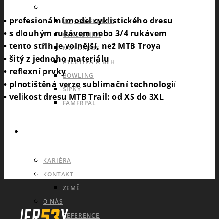
INDIVIDUÁLNÍ A OSTATNÍ SPORTY
• profesionální model cyklistického dresu
BOJOVÉ SPORTY
• s dlouhým rukávem nebo 3/4 rukávem
CYKLISTIKA
• tento střih je volnější, než MTB Troya
MOTOKROS
• šitý z jednoho materiálu
ATLETIKA A BĚH
• reflexní prvky
BOWLING
• plnotištěná verze sublimační technologií
ŠIPKY
• velikost dresu MTB Trail: od XS do 3XL
FAMFRPÁL
INFO
KARIÉRA
KONTAKT
ZEMĚ
O NÁS
REFERENCE