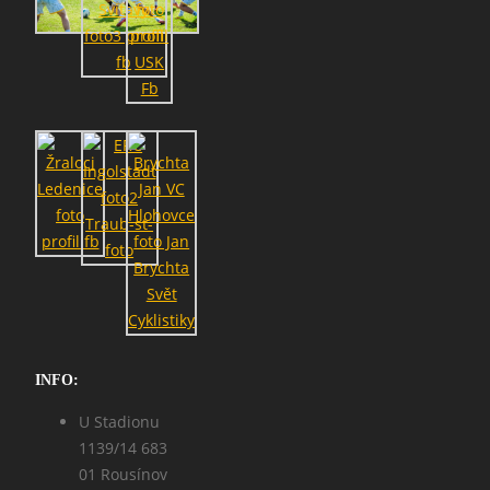
INFO:
U Stadionu
1139/14 683
01 Rousínov