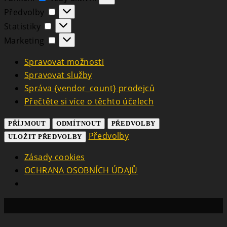
Předvolby
Předvolby
Statistiky
Statistiky
Marketing
Marketing
Spravovat možnosti
Spravovat služby
Správa {vendor_count} prodejců
Přečtěte si více o těchto účelech
PŘÍJMOUT
ODMÍTNOUT
PŘEDVOLBY
Předvolby
ULOŽIT PŘEDVOLBY
Zásady cookies
OCHRANA OSOBNÍCH ÚDAJŮ