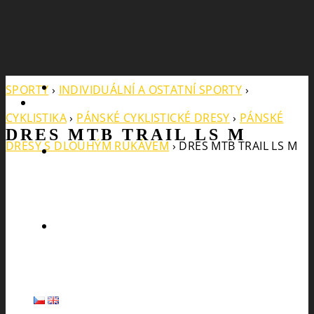
Search
SPORTY
›
INDIVIDUÁLNÍ A OSTATNÍ SPORTY
›
CYKLISTIKA
›
PÁNSKÉ CYKLISTICKÉ DRESY
›
PÁNSKÉ
DRES MTB TRAIL LS M
DRESY S DLOUHÝM RUKÁVEM
›
DRES MTB TRAIL LS M