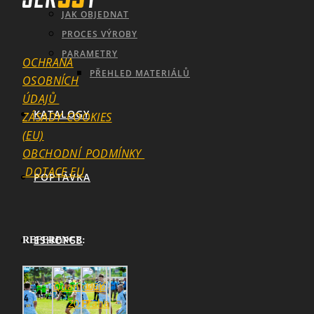
JAK OBJEDNAT
PROCES VÝROBY
PARAMETRY
OCHRANA
PŘEHLED MATERIÁLŮ
OSOBNÍCH
ÚDAJŮ
KATALOGY
ZÁSADY_COOKIES
SEARCH
(EU)
OBCHODNÍ_PODMÍNKY
DOTACE EU
POPTÁVKA
ESHOP53
REFERENCE: