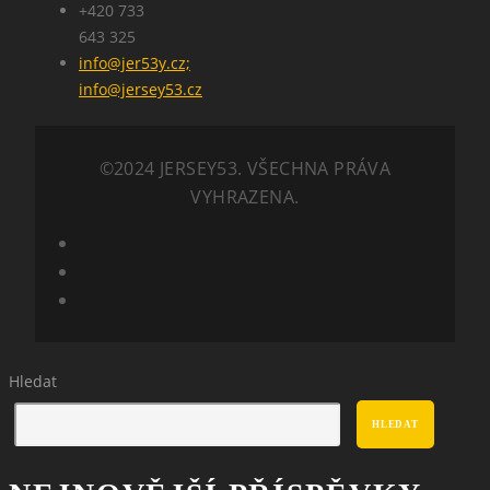
+420 733
643 325
info@jer53y.cz;
info@jersey53.cz
©2024 JERSEY53. VŠECHNA PRÁVA
VYHRAZENA.
Hledat
HLEDAT