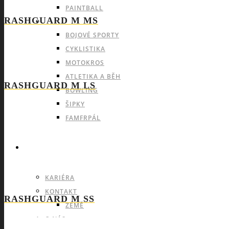
PAINTBALL
RASHGUARD M MS
INDIVIDUÁLNÍ A OSTATNÍ SPORTY
BOJOVÉ SPORTY
CYKLISTIKA
MOTOKROS
ATLETIKA A BĚH
RASHGUARD M LS
BOWLING
ŠIPKY
FAMFRPÁL
INFO
KARIÉRA
KONTAKT
RASHGUARD M SS
ZEMĚ
O NÁS