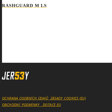
RASHGUARD M LS
OCHRANA OSOBNÍCH ÚDAJŮ
ZÁSADY_COOKIES (EU)
OBCHODNÍ_PODMÍNKY
DOTACE EU