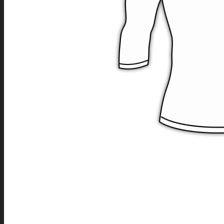
LEDNÍ HOKEJ
INLINE HOKEJ
HOKEJBAL
FLORBAL
BASKETBAL
VOLEJBAL
HÁZENÁ
DODGEBALL
OUTDOOROVÉ TÝMOVÉ SPORTY
FOTBAL
BASEBALL
SOFTBALL
AMERICKÝ FOTBAL
RAGBY
PLÁŽOVÝ VOLEJBAL
LAKROS
POŽÁRNÍ SPORT