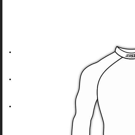
REFERENCE
JAK OBJEDNAT
PROCES VÝROBY
PARAMETRY
PŘEHLED MATERIÁLŮ
KATALOGY
POPTÁVKA
ESHOP53