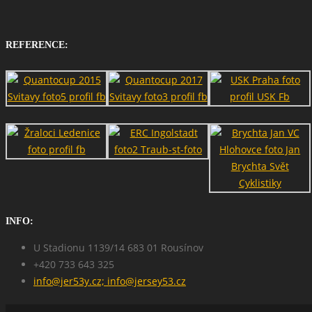
REFERENCE:
INFO:
U Stadionu 1139/14 683 01 Rousínov
+420 733 643 325
info@jer53y.cz; info@jersey53.cz