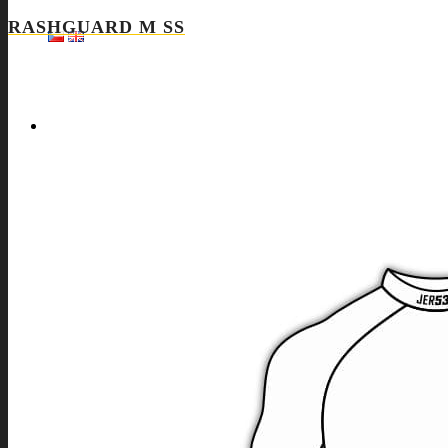
RASHGUARD M SS
SPORTY
NABÍDKA PRO VŠECHNY SPORTY
SOFTSHELLOVÉ A DALŠÍ BUNDY
SPORTOVNÍ SPODNÍ PRÁDLO
SPORTOVNÍ KOMPRESNÍ PODKOLENKY
SPORTOVNÍ LEGÍNY
ČEPICE A KŠILTOVKY
TAŠKY A BATOHY
ROZHODČÍ
SPORTOVNÍ SOUPRAVY
INDOOROVÉ TÝMOVÉ SPORTY