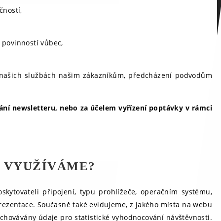
čností,
 povinností vůbec,
 o našich službách našim zákazníkům, předcházení podvodům
lání newsletteru, nebo za účelem vyřízení poptávky v rámci
E VYUŽÍVÁME?
kytovateli připojení, typu prohlížeče, operačním systému,
 prezentace. Současně také evidujeme, z jakého místa na webu
 uchovávány údaje pro statistické vyhodnocování návštěvnosti.