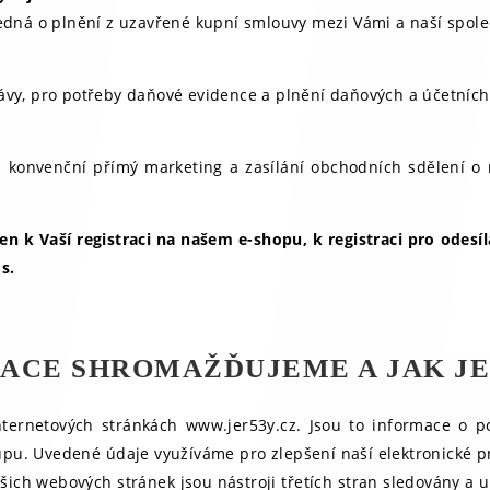
edná o plnění z uzavřené kupní smlouvy mezi Vámi a naší spole
ávy, pro potřeby daňové evidence a plnění daňových a účetních
v. konvenční přímý marketing a zasílání obchodních sdělení
n k Vaší registraci na našem e-shopu, k registraci pro odesí
s.
ACE SHROMAŽĎUJEME A JAK J
rnetových stránkách www.jer53y.cz. Jsou to informace o pos
ístupu. Uvedené údaje využíváme pro zlepšení naší elektronické
ašich webových stránek jsou nástroji třetích stran sledovány a