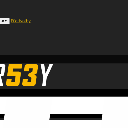
Předvolby
LBY