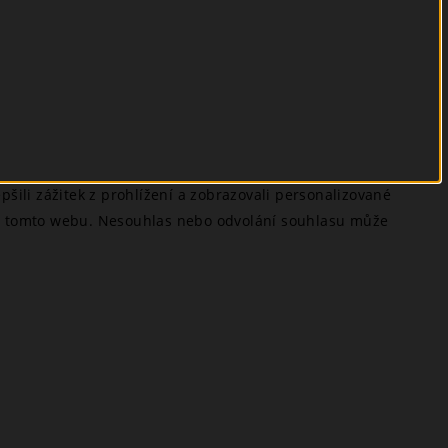
šili zážitek z prohlížení a zobrazovali personalizované
 na tomto webu. Nesouhlas nebo odvolání souhlasu může