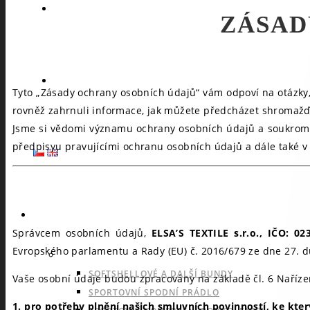
ZÁSAD
Tyto „Zásady ochrany osobních údajů“ vám odpoví na otázky
rovněž zahrnuli informace, jak můžete předcházet shromažďo
Jsme si vědomi významu ochrany osobních údajů a soukromí 
předpisyu pravujícími ochranu osobních údajů a dále také v
SPORTY
Správcem osobních údajů,
ELSA’S TEXTILE s.r.o., IČO: 0
Evropského parlamentu a Rady (EU) č. 2016/679 ze dne 27. du
NABÍDKA PRO VŠECHNY SPORTY
SOFTSHELLOVÉ A DALŠÍ BUNDY
Vaše osobní údaje budou zpracovány na základě čl. 6 Naříze
SPORTOVNÍ SPODNÍ PRÁDLO
1. pro potřeby plnění našich smluvních povinností, ke kte