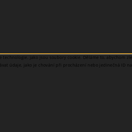
technologie, jako jsou soubory cookie. Děláme to, abychom zlep
ávat údaje, jako je chování při procházení nebo jedinečná ID