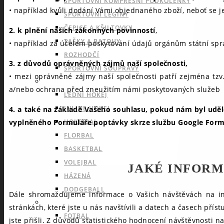
SPORTOVNÍ KOMPRESNÍ PODKOLENKY
• například kvůli dodání Vámi objednaného zboží, neboť se j
SPORTOVNÍ LEGÍNY
ČEPICE A KŠILTOVKY
2. k plnění našich zákonných povinností
,
TAŠKY A BATOHY
• například za účelem poskytování údajů orgánům státní spr
ROZHODČÍ
3. z důvodů oprávněných zájmů naší společnosti,
SPORTOVNÍ SOUPRAVY
• mezi oprávněné zájmy naší společnosti patří zejména tz
INDOOROVÉ TÝMOVÉ SPORTY
a/nebo ochrana před zneužitím námi poskytovaných služeb
LEDNÍ HOKEJ
INLINE HOKEJ
4. a také na základě Vašeho souhlasu, pokud nám byl uděle
vyplněného Formuláře poptávky skrze službu Google Form
HOKEJBAL
FLORBAL
BASKETBAL
VOLEJBAL
JAKÉ INFORM
HÁZENÁ
DODGEBALL
Dále shromažďujeme informace o Vašich návštěvách na inte
OUTDOOROVÉ TÝMOVÉ SPORTY
stránkách, které jste u nás navštívili a datech a časech př
FOTBAL
jste přišli. Z důvodů statistického hodnocení návštěvnosti n