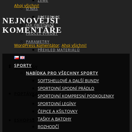
ZEMĚ
Ahoj všichni!
O NÁS
REFERENCE
NEJNOVĚJŠÍ
JAK OBJEDNAT
KOMENTÁŘE
PROCES VÝROBY
SEARCH
PARAMETRY
WordPress komentátor
:
Ahoj všichni!
PŘEHLED MATERIÁLŮ
SPORTY
KATALOGY
NABÍDKA PRO VŠECHNY SPORTY
SOFTSHELLOVÉ A DALŠÍ BUNDY
SPORTOVNÍ SPODNÍ PRÁDLO
POPTÁVKA
SPORTOVNÍ KOMPRESNÍ PODKOLENKY
SPORTOVNÍ LEGÍNY
ČEPICE A KŠILTOVKY
TAŠKY A BATOHY
ESHOP53
ROZHODČÍ