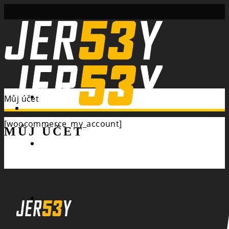
Search
Můj účet
[woocommerce_my_account]
MŮJ ÚČET