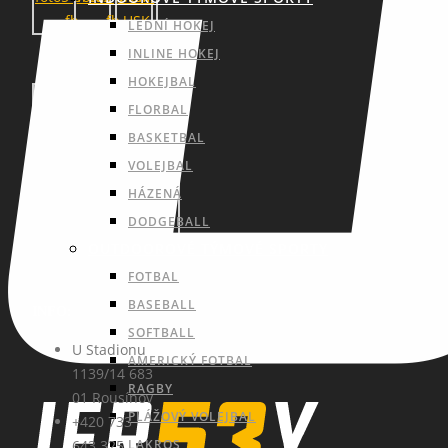
LEDNÍ HOKEJ
INLINE HOKEJ
HOKEJBAL
FLORBAL
BASKETBAL
VOLEJBAL
HÁZENÁ
DODGEBALL
OUTDOOROVÉ TÝMOVÉ SPORTY
FOTBAL
BASEBALL
INFO:
SOFTBALL
U Stadionu
AMERICKÝ FOTBAL
1139/14 683
RAGBY
01 Rousínov
PLÁŽOVÝ VOLEJBAL
+420 733
LAKROS
643 325