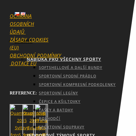
OCHRANA
OSOBNÍCH
ÚDAJŮ
ZÁSADY_COOKIES
SPORTY
(EU)
OBCHODNÍ_PODMÍNKY
NABÍDKA PRO VŠECHNY SPORTY
DOTACE EU
SOFTSHELLOVÉ A DALŠÍ BUNDY
SPORTOVNÍ SPODNÍ PRÁDLO
SPORTOVNÍ KOMPRESNÍ PODKOLENKY
SPORTOVNÍ LEGÍNY
REFERENCE:
ČEPICE A KŠILTOVKY
TAŠKY A BATOHY
ROZHODČÍ
SPORTOVNÍ SOUPRAVY
INDOOROVÉ TÝMOVÉ SPORTY