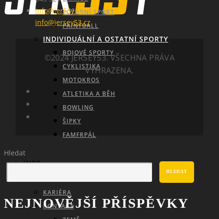
info@jer53y.cz;
POŽÁRNÍ SPORT
info@jersey53.cz
PAINTBALL
INDIVIDUÁLNÍ A OSTATNÍ SPORTY
BOJOVÉ SPORTY
©2024 JERSEY53. VŠECHNA PRÁVA
CYKLISTIKA
VYHRAZENA.
MOTOKROS
ATLETIKA A BĚH
BOWLING
ŠIPKY
FAMFRPÁL
Hledat
INFO
HLEDAT
KARIÉRA
NEJNOVĚJŠÍ PŘÍSPĚVKY
KONTAKT