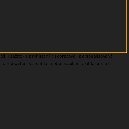
šili zážitek z prohlížení a zobrazovali personalizované
 na tomto webu. Nesouhlas nebo odvolání souhlasu může