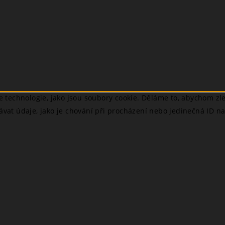
technologie, jako jsou soubory cookie. Děláme to, abychom zlep
ávat údaje, jako je chování při procházení nebo jedinečná ID