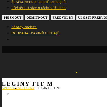
Správa {vendor_count} prodejců
Přečtěte si více o těchto účelech
PŘÍJMOUT
ODMÍTNOUT
PŘEDVOLBY
ULOŽIT PŘEDVO
Zásady cookies
OCHRANA OSOBNÍCH ÚDAJŮ
LEGÍNY FIT M
SPORTOVNÍ LEGÍNY
›
LEGÍNY FIT M
Search