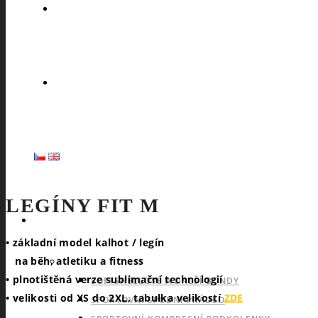
LEGÍNY FIT M
SPORTY
• základní model kalhot / legín
na běh, atletiku a fitness
NABÍDKA PRO VŠECHNY SPORTY
• plnotištěná verze sublimační technologií
SOFTSHELLOVÉ A DALŠÍ BUNDY
• velikosti od XS do 2XL, tabulka velikostí
ZDE
SPORTOVNÍ SPODNÍ PRÁDLO