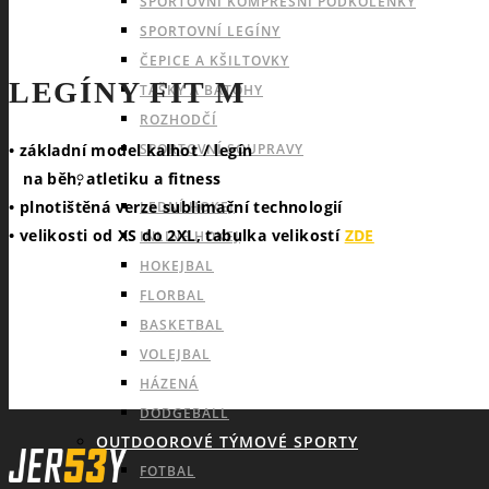
SPORTOVNÍ KOMPRESNÍ PODKOLENKY
SPORTOVNÍ LEGÍNY
ČEPICE A KŠILTOVKY
LEGÍNY FIT M
TAŠKY A BATOHY
ROZHODČÍ
SPORTOVNÍ SOUPRAVY
• základní model kalhot / legín
INDOOROVÉ TÝMOVÉ SPORTY
na běh, atletiku a fitness
• plnotištěná verze sublimační technologií
LEDNÍ HOKEJ
• velikosti od XS do 2XL, tabulka velikostí
ZDE
INLINE HOKEJ
HOKEJBAL
FLORBAL
BASKETBAL
VOLEJBAL
HÁZENÁ
DODGEBALL
OUTDOOROVÉ TÝMOVÉ SPORTY
FOTBAL