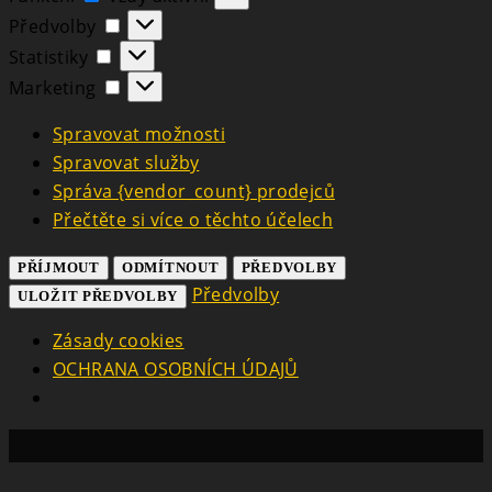
Předvolby
Předvolby
Statistiky
Statistiky
Marketing
Marketing
Spravovat možnosti
Spravovat služby
Správa {vendor_count} prodejců
Přečtěte si více o těchto účelech
PŘÍJMOUT
ODMÍTNOUT
PŘEDVOLBY
Předvolby
ULOŽIT PŘEDVOLBY
Zásady cookies
OCHRANA OSOBNÍCH ÚDAJŮ