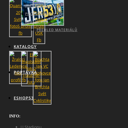
JAK OBJEDNAT
PROCES VÝROBY
PARAMETRY
PŘEHLED MATERIÁLŮ
KATALOGY
POPTÁVKA
ESHOP53
INFO:
U Stadionu