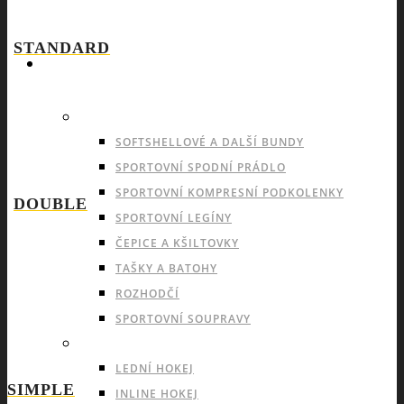
STANDARD
SPORTY
NABÍDKA PRO VŠECHNY SPORTY
SOFTSHELLOVÉ A DALŠÍ BUNDY
SPORTOVNÍ SPODNÍ PRÁDLO
SPORTOVNÍ KOMPRESNÍ PODKOLENKY
DOUBLE
SPORTOVNÍ LEGÍNY
ČEPICE A KŠILTOVKY
TAŠKY A BATOHY
ROZHODČÍ
SPORTOVNÍ SOUPRAVY
INDOOROVÉ TÝMOVÉ SPORTY
LEDNÍ HOKEJ
SIMPLE
INLINE HOKEJ