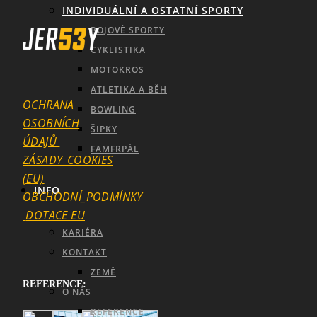
INDIVIDUÁLNÍ A OSTATNÍ SPORTY
BOJOVÉ SPORTY
CYKLISTIKA
MOTOKROS
ATLETIKA A BĚH
OCHRANA
BOWLING
OSOBNÍCH
ŠIPKY
ÚDAJŮ
FAMFRPÁL
ZÁSADY_COOKIES
(EU)
INFO
OBCHODNÍ_PODMÍNKY
DOTACE EU
KARIÉRA
KONTAKT
ZEMĚ
REFERENCE:
O NÁS
SEARCH
REFERENCE