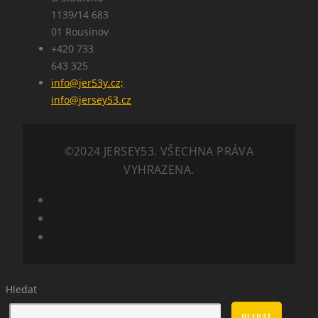
1139/14 683
01 Rousínov
+420 733
643 325
info@jer53y.cz;
info@jersey53.cz
©2024 JERSEY53. VŠECHNA PRÁVA
VYHRAZENA.
Hledat
HLEDAT