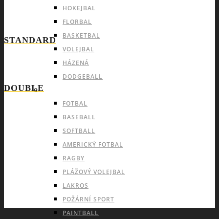
HOKEJBAL
FLORBAL
BASKETBAL
STANDARD
VOLEJBAL
HÁZENÁ
DODGEBALL
DOUBLE
OUTDOOROVÉ TÝMOVÉ SPORTY
FOTBAL
BASEBALL
SOFTBALL
AMERICKÝ FOTBAL
RAGBY
PLÁŽOVÝ VOLEJBAL
LAKROS
POŽÁRNÍ SPORT
PAINTBALL