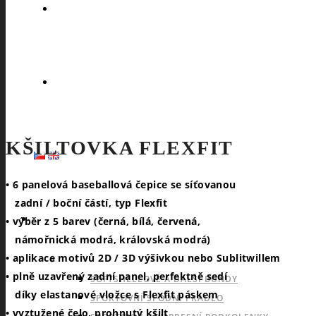
KŠILTOVKA FLEXFIT
• 6 panelová baseballová čepice se síťovanou
zadní / boční částí, typ Flexfit
SPORTY
• výběr z 5 barev (černá, bílá, červená,
námořnická modrá, královská modrá)
• aplikace motivů 2D / 3D výšivkou nebo Sublitwillem
NABÍDKA PRO VŠECHNY SPORTY
• plně uzavřený zadní panel, perfektně sedí
SOFTSHELLOVÉ A DALŠÍ BUNDY
díky elastanové vložce s Flexfit páskem
SPORTOVNÍ SPODNÍ PRÁDLO
• vyztužené čelo, prohnutý kšilt