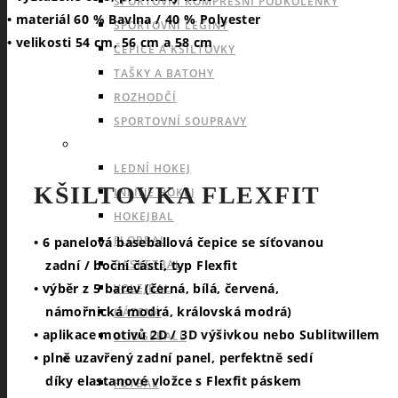
SPORTOVNÍ KOMPRESNÍ PODKOLENKY
• materiál 60 % Bavlna / 40 % Polyester
SPORTOVNÍ LEGÍNY
• velikosti 54 cm, 56 cm a 58 cm
ČEPICE A KŠILTOVKY
TAŠKY A BATOHY
ROZHODČÍ
SPORTOVNÍ SOUPRAVY
INDOOROVÉ TÝMOVÉ SPORTY
LEDNÍ HOKEJ
KŠILTOVKA FLEXFIT
INLINE HOKEJ
HOKEJBAL
FLORBAL
• 6 panelová baseballová čepice se síťovanou
BASKETBAL
zadní / boční částí, typ Flexfit
• výběr z 5 barev (černá, bílá, červená,
VOLEJBAL
námořnická modrá, královská modrá)
HÁZENÁ
• aplikace motivů 2D / 3D výšivkou nebo Sublitwillem
DODGEBALL
• plně uzavřený zadní panel, perfektně sedí
OUTDOOROVÉ TÝMOVÉ SPORTY
díky elastanové vložce s Flexfit páskem
FOTBAL