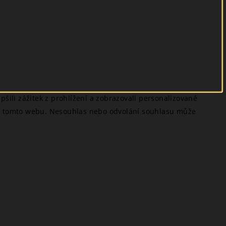
šili zážitek z prohlížení a zobrazovali personalizované
 na tomto webu. Nesouhlas nebo odvolání souhlasu může