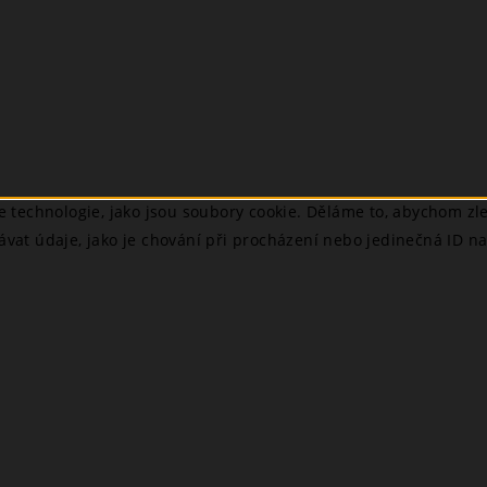
technologie, jako jsou soubory cookie. Děláme to, abychom zlep
ávat údaje, jako je chování při procházení nebo jedinečná ID