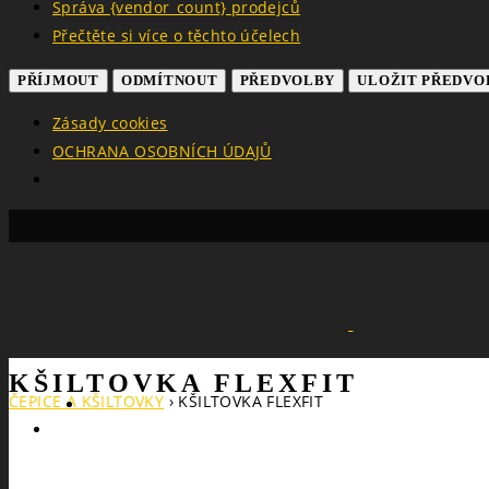
Správa {vendor_count} prodejců
Přečtěte si více o těchto účelech
PŘÍJMOUT
ODMÍTNOUT
PŘEDVOLBY
ULOŽIT PŘEDVO
Zásady cookies
OCHRANA OSOBNÍCH ÚDAJŮ
KŠILTOVKA FLEXFIT
ČEPICE A KŠILTOVKY
›
KŠILTOVKA FLEXFIT
Search