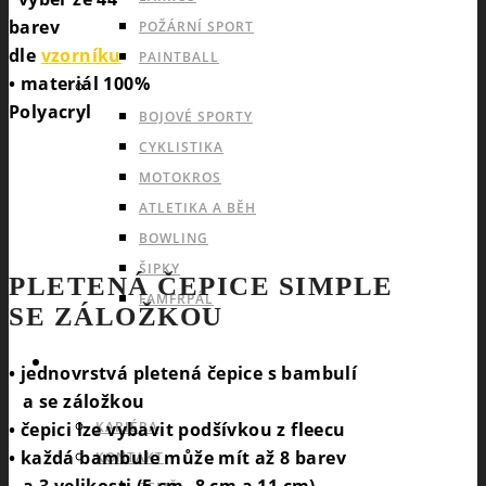
barev
POŽÁRNÍ SPORT
dle
vzorníku
PAINTBALL
• materiál 100%
INDIVIDUÁLNÍ A OSTATNÍ SPORTY
Polyacryl
BOJOVÉ SPORTY
CYKLISTIKA
MOTOKROS
ATLETIKA A BĚH
BOWLING
ŠIPKY
PLETENÁ ČEPICE SIMPLE
FAMFRPÁL
SE ZÁLOŽKOU
INFO
• jednovrstvá pletená čepice s bambulí
a se záložkou
• čepici lze vybavit podšívkou z fleecu
KARIÉRA
• každá bambule může mít až 8 barev
KONTAKT