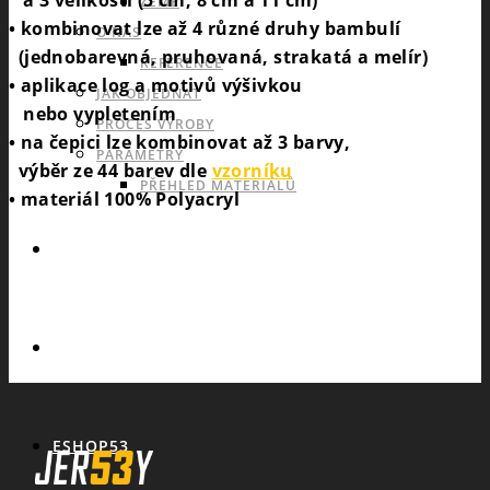
a 3 velikosti (5 cm, 8 cm a 11 cm)
ZEMĚ
• kombinovat lze až 4 různé druhy bambulí
O NÁS
(jednobarevná, pruhovaná, strakatá a melír)
REFERENCE
• aplikace log a motivů výšivkou
JAK OBJEDNAT
nebo vypletením
PROCES VÝROBY
• na čepici lze kombinovat až 3 barvy,
PARAMETRY
výběr ze 44 barev dle
vzorníku
PŘEHLED MATERIÁLŮ
• materiál 100% Polyacryl
KATALOGY
POPTÁVKA
ESHOP53