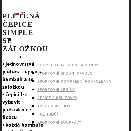
PLETENÁ
ČEPICE
SIMPLE
SE
SPORTY
ZÁLOŽKOU
NABÍDKA PRO VŠECHNY SPORTY
• jednovrstvá
SOFTSHELLOVÉ A DALŠÍ BUNDY
pletená čepice s
SPORTOVNÍ SPODNÍ PRÁDLO
bambulí a se
SPORTOVNÍ KOMPRESNÍ PODKOLENKY
záložkou
SPORTOVNÍ LEGÍNY
• čepici lze
ČEPICE A KŠILTOVKY
vybavit
TAŠKY A BATOHY
podšívkou z
ROZHODČÍ
fleecu
SPORTOVNÍ SOUPRAVY
• každá bambule
INDOOROVÉ TÝMOVÉ SPORTY