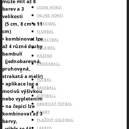
může mít až 8
LEDNÍ HOKEJ
barev a 3
INLINE HOKEJ
velikosti
(5 cm, 8 cm a 11
HOKEJBAL
cm)
FLORBAL
• kombinovat lze
BASKETBAL
až 4 různé druhy
VOLEJBAL
bambulí
HÁZENÁ
(jednobarevná,
DODGEBALL
pruhovaná,
OUTDOOROVÉ TÝMOVÉ SPORTY
strakatá a melír)
FOTBAL
• aplikace log a
BASEBALL
motivů výšivkou
SOFTBALL
nebo vypletením
AMERICKÝ FOTBAL
• na čepici lze
RAGBY
kombinovat až 3
PLÁŽOVÝ VOLEJBAL
barvy,
výběr ze 44
LAKROS