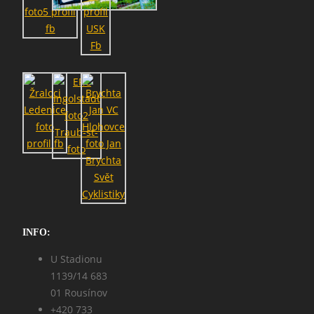
SEARCH
INFO:
U Stadionu
1139/14 683
01 Rousínov
+420 733