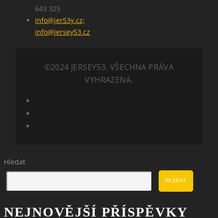
643 325
info@jer53y.cz;
info@jersey53.cz
©2024 JERSEY53. VŠECHNA PRÁVA
VYHRAZENA.
Hledat
HLEDAT
NEJNOVĚJŠÍ PŘÍSPĚVKY