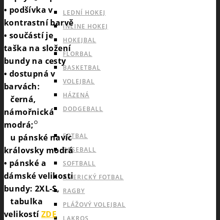
• podšívka v
LEDNÍ HOKEJ
kontrastní barvě
INLINE HOKEJ
• součástí je
HOKEJBAL
taška na složení
FLORBAL
bundy na cesty
BASKETBAL
• dostupná v
VOLEJBAL
barvách:
HÁZENÁ
černá,
DODGEBALL
námořnická
OUTDOOROVÉ TÝMOVÉ SPORTY
modrá;
FOTBAL
u pánské navíc
královsky modrá
BASEBALL
• pánské a
SOFTBALL
dámské velikosti
AMERICKÝ FOTBAL
bundy: 2XL-S,
RAGBY
tabulka
PLÁŽOVÝ VOLEJBAL
velikostí
ZDE
LAKROS