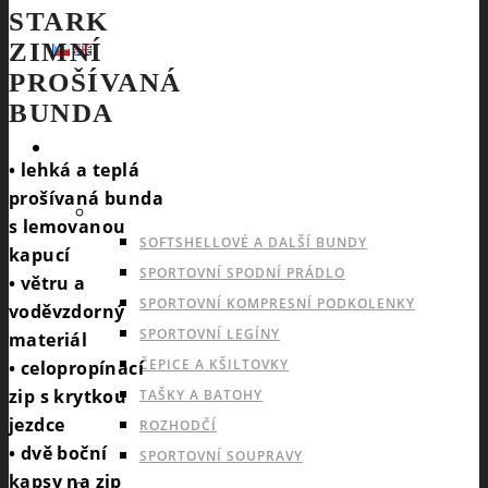
STARK
ZIMNÍ
PROŠÍVANÁ
BUNDA
SPORTY
• lehká a teplá
prošívaná bunda
NABÍDKA PRO VŠECHNY SPORTY
s lemovanou
SOFTSHELLOVÉ A DALŠÍ BUNDY
kapucí
SPORTOVNÍ SPODNÍ PRÁDLO
• větru a
SPORTOVNÍ KOMPRESNÍ PODKOLENKY
voděvzdorný
SPORTOVNÍ LEGÍNY
materiál
ČEPICE A KŠILTOVKY
• celopropínací
zip s krytkou
TAŠKY A BATOHY
jezdce
ROZHODČÍ
• dvě boční
SPORTOVNÍ SOUPRAVY
kapsy na zip
INDOOROVÉ TÝMOVÉ SPORTY