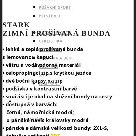
POŽÁRNÍ SPORT
PAINTBALL
STARK
INDIVIDUÁLNÍ A OSTATNÍ SPORTY
ZIMNÍ PROŠÍVANÁ BUNDA
BOJOVÉ SPORTY
CYKLISTIKA
• lehká a teplá prošívaná bunda
MOTOKROS
s lemovanou kapucí
ATLETIKA A BĚH
• větru a voděvzdorný materiál
BOWLING
• celopropínací zip s krytkou jezdce
ŠIPKY
• dvě boční kapsy na zip
FAMFRPÁL
• podšívka v kontrastní barvě
• součástí je obal na složení bundy na cesty
INFO
• dostupná v barvách:
černá, námořnická modrá;
u pánské navíc královsky modrá
KARIÉRA
• pánské a dámské velikosti bundy: 2XL-S,
KONTAKT