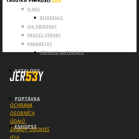
tabulka velikostí
ZDE
ZEMĚ
O NÁS
REFERENCE
JAK OBJEDNAT
PROCES VÝROBY
PARAMETRY
PŘEHLED MATERIÁLŮ
KATALOGY
POPTÁVKA
OCHRANA
OSOBNÍCH
ÚDAJŮ
ESHOP53
ZÁSADY_COOKIES
(EU)